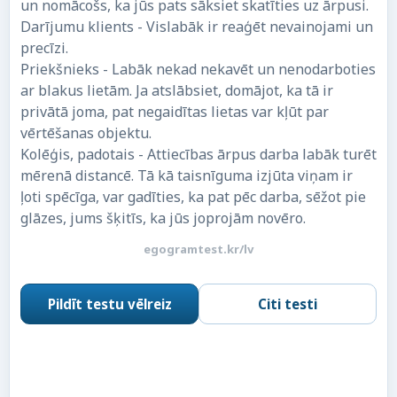
un nomācošs, ka jūs pats sāksiet skatīties uz ārpusi.
Darījumu klients - Vislabāk ir reaģēt nevainojami un
precīzi.
Priekšnieks - Labāk nekad nekavēt un nenodarboties
ar blakus lietām. Ja atslābsiet, domājot, ka tā ir
privātā joma, pat negaidītas lietas var kļūt par
vērtēšanas objektu.
Kolēģis, padotais - Attiecības ārpus darba labāk turēt
mērenā distancē. Tā kā taisnīguma izjūta viņam ir
ļoti spēcīga, var gadīties, ka pat pēc darba, sēžot pie
glāzes, jums šķitīs, ka jūs joprojām novēro.
egogramtest.kr/lv
Pildīt testu vēlreiz
Citi testi