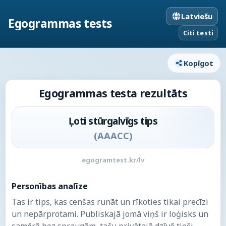
Latviešu
Egogrammas tests
Citi testi
Kopīgot
Egogrammas testa rezultāts
Ļoti stūrgalvīgs tips
(
AAACC
)
egogramtest.kr/lv
Personības analīze
Tas ir tips, kas cenšas runāt un rīkoties tikai precīzi
un nepārprotami. Publiskajā jomā viņš ir loģisks un