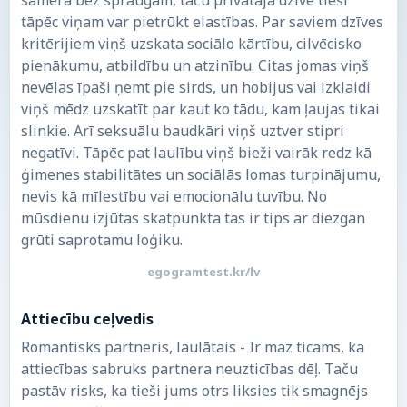
samērā bez spraugām, taču privātajā dzīvē tieši
tāpēc viņam var pietrūkt elastības. Par saviem dzīves
kritērijiem viņš uzskata sociālo kārtību, cilvēcisko
pienākumu, atbildību un atzinību. Citas jomas viņš
nevēlas īpaši ņemt pie sirds, un hobijus vai izklaidi
viņš mēdz uzskatīt par kaut ko tādu, kam ļaujas tikai
slinkie. Arī seksuālu baudkāri viņš uztver stipri
negatīvi. Tāpēc pat laulību viņš bieži vairāk redz kā
ģimenes stabilitātes un sociālās lomas turpinājumu,
nevis kā mīlestību vai emocionālu tuvību. No
mūsdienu izjūtas skatpunkta tas ir tips ar diezgan
grūti saprotamu loģiku.
egogramtest.kr/lv
Attiecību ceļvedis
Romantisks partneris, laulātais - Ir maz ticams, ka
attiecības sabruks partnera neuzticības dēļ. Taču
pastāv risks, ka tieši jums otrs liksies tik smagnējs