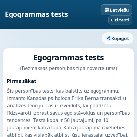
Latviešu
Egogrammas tests
Citi testi
Kopīgot
Egogrammas tests
(Bezmaksas personības tipa novērtējums)
Pirms sākat
Šis personības tests, kas balstīts uz egogrammu,
izmanto Kanādas psihologa Ērika Berna transakciju
analīzes teoriju. Tas ir izveidots, lai palīdzētu
līdzsvaroti izprast savus ego stāvokļus un personības
tendences. Testā kopā ir 50 jautājumi, pa 10
jautājumiem katrā lapā. Katrā jautājumā izvēlieties
atbildi, kas vislabāk atbilst jūsu ierastajai uzvedībai.