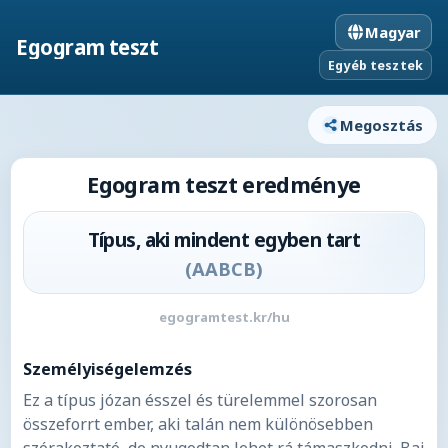
Magyar
Egogram teszt
Egyéb tesztek
Megosztás
Egogram teszt eredménye
Típus, aki mindent egyben tart
(
AABCB
)
egogramtest.kr/hu
Személyiségelemzés
Ez a típus józan ésszel és türelemmel szorosan
összeforrt ember, aki talán nem különösebben