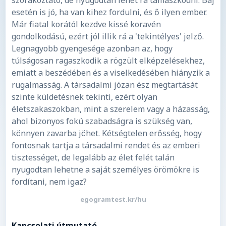
szórakoztató, de nyugodtan lehet rá támaszkodni. Baj
esetén is jó, ha van kihez fordulni, és ő ilyen ember.
Már fiatal korától kezdve kissé koravén
gondolkodású, ezért jól illik rá a 'tekintélyes' jelző.
Legnagyobb gyengesége azonban az, hogy
túlságosan ragaszkodik a rögzült elképzelésekhez,
emiatt a beszédében és a viselkedésében hiányzik a
rugalmasság. A társadalmi józan ész megtartását
szinte küldetésnek tekinti, ezért olyan
életszakaszokban, mint a szerelem vagy a házasság,
ahol bizonyos fokú szabadságra is szükség van,
könnyen zavarba jöhet. Kétségtelen erősség, hogy
fontosnak tartja a társadalmi rendet és az emberi
tisztességet, de legalább az élet felét talán
nyugodtan lehetne a saját személyes örömökre is
fordítani, nem igaz?
egogramtest.kr/hu
Kapcsolati útmutató