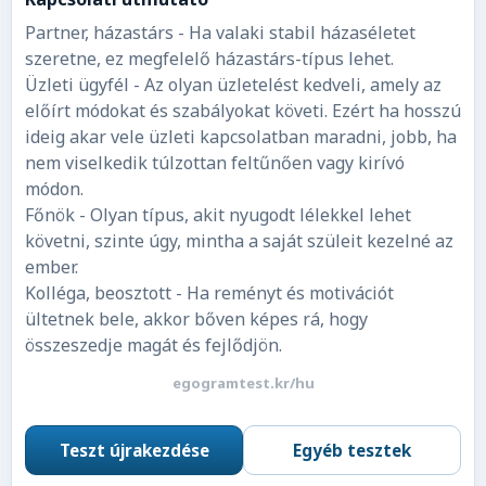
Partner, házastárs - Ha valaki stabil házaséletet
szeretne, ez megfelelő házastárs-típus lehet.
Üzleti ügyfél - Az olyan üzletelést kedveli, amely az
előírt módokat és szabályokat követi. Ezért ha hosszú
ideig akar vele üzleti kapcsolatban maradni, jobb, ha
nem viselkedik túlzottan feltűnően vagy kirívó
módon.
Főnök - Olyan típus, akit nyugodt lélekkel lehet
követni, szinte úgy, mintha a saját szüleit kezelné az
ember.
Kolléga, beosztott - Ha reményt és motivációt
ültetnek bele, akkor bőven képes rá, hogy
összeszedje magát és fejlődjön.
egogramtest.kr/hu
Teszt újrakezdése
Egyéb tesztek