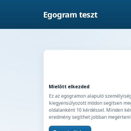
Egogram teszt
Mielőtt elkezded
Ez az egogramon alapuló személyiségt
kiegyensúlyozott módon segítsen megé
oldalanként 10 kérdéssel. Minden kér
eredmény segíthet jobban megérteni a