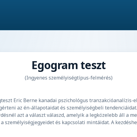
Egogram teszt
(Ingyenes személyiségtípus-felmérés)
eszt Eric Berne kanadai pszichológus tranzakcióanalízis-el
rteni az én-állapotaidat és személyiségbeli tendenciáidat. 
désnél azt a választ válaszd, amelyik a legközelebb áll a m
 személyiségjegyeidet és kapcsolati mintáidat. A kezdéshez