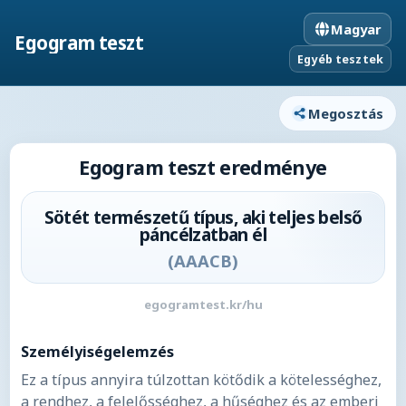
Magyar
Egogram teszt
Egyéb tesztek
Megosztás
Egogram teszt eredménye
Sötét természetű típus, aki teljes belső
páncélzatban él
(
AAACB
)
egogramtest.kr/hu
Személyiségelemzés
Ez a típus annyira túlzottan kötődik a kötelességhez,
a rendhez, a felelősséghez, a hűséghez és az emberi