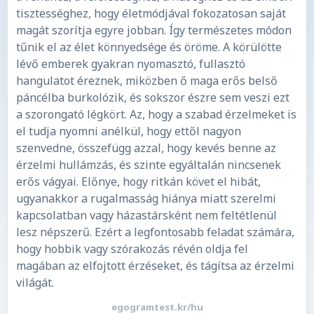
tisztességhez, hogy életmódjával fokozatosan saját
magát szorítja egyre jobban. Így természetes módon
tűnik el az élet könnyedsége és öröme. A körülötte
lévő emberek gyakran nyomasztó, fullasztó
hangulatot éreznek, miközben ő maga erős belső
páncélba burkolózik, és sokszor észre sem veszi ezt
a szorongató légkört. Az, hogy a szabad érzelmeket is
el tudja nyomni anélkül, hogy ettől nagyon
szenvedne, összefügg azzal, hogy kevés benne az
érzelmi hullámzás, és szinte egyáltalán nincsenek
erős vágyai. Előnye, hogy ritkán követ el hibát,
ugyanakkor a rugalmasság hiánya miatt szerelmi
kapcsolatban vagy házastársként nem feltétlenül
lesz népszerű. Ezért a legfontosabb feladat számára,
hogy hobbik vagy szórakozás révén oldja fel
magában az elfojtott érzéseket, és tágítsa az érzelmi
világát.
egogramtest.kr/hu