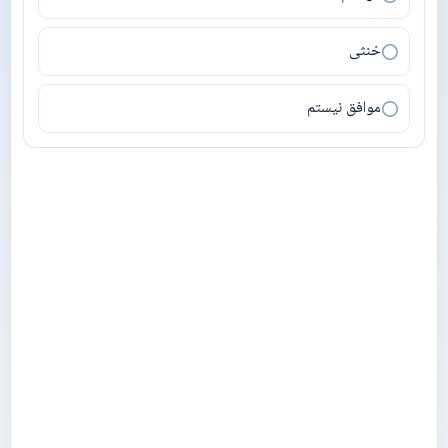
خنثی
موافق نیستم