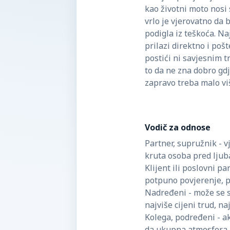
kao životni moto nosi s
vrlo je vjerovatno da 
podigla iz teškoća. Na
prilazi direktno i po
postići ni savjesnim 
to da ne zna dobro gdje
zapravo treba malo viš
Vodič za odnose
Partner, supružnik - v
kruta osoba pred lju
Klijent ili poslovni pa
potpuno povjerenje, p
Nadređeni - može se s
najviše cijeni trud, n
Kolega, podređeni - a
da ukupna atmosfera 