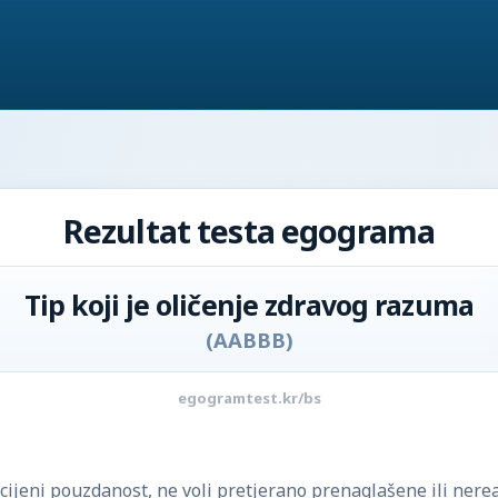
Rezultat testa egograma
Tip koji je oličenje zdravog razuma
(
AABBB
)
egogramtest.kr/bs
e cijeni pouzdanost, ne voli pretjerano prenaglašene ili nere