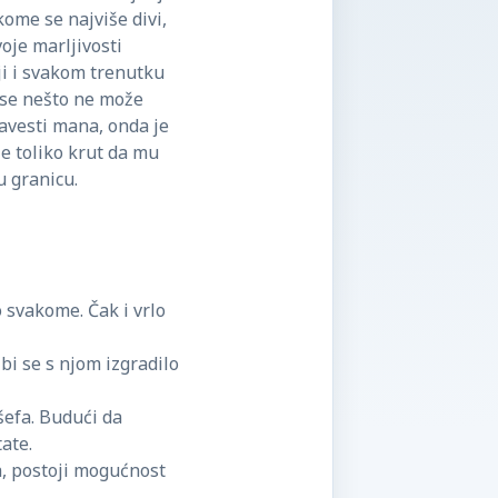
kome se najviše divi,
oje marljivosti
iji i svakom trenutku
 se nešto ne može
navesti mana, onda je
 je toliko krut da mu
u granicu.
o svakome. Čak i vrlo
 bi se s njom izgradilo
efa. Budući da
tate.
a, postoji mogućnost