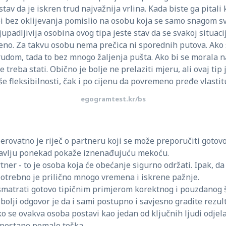
tav da je iskren trud najvažnija vrlina. Kada biste ga pitali 
bi bez oklijevanja pomislio na osobu koja se samo snagom sv
jupadljivija osobina ovog tipa jeste stav da se svakoj situac
šteno. Za takvu osobu nema prečica ni sporednih putova. Ako
trudom, tada to bez mnogo žaljenja pušta. Ako bi se morala 
 treba stati. Obično je bolje ne prelaziti mjeru, ali ovaj tip
e fleksibilnosti, čak i po cijenu da povremeno pređe vlastit
egogramtest.kr/bs
jerovatno je riječ o partneru koji se može preporučiti gotov
bavlju ponekad pokaže iznenađujuću mekoću.
rtner - to je osoba koja će obećanje sigurno održati. Ipak, da
otrebno je prilično mnogo vremena i iskrene pažnje.
matrati gotovo tipičnim primjerom korektnog i pouzdanog š
ajbolji odgovor je da i sami postupno i savjesno gradite rezul
ko se ovakva osoba postavi kao jedan od ključnih ljudi odjel
postane pomalo teška.