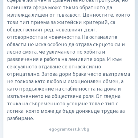
сфера е логичен и сравнително без пропуски, но
в личната сфера може тъкмо обратното да
изглежда лишен от гъвкавост. Ценностите, които
този тип приема за житейски критерий, са
общественият ред, човешкият дълг,
отговорността и човечността. На останалите
области не иска особено да отдава сърцето си и
лесно смята, че увличането по хобита и
развлечения е работа на ленивите хора. И към
сексуалното отдаване се отнася силно
отрицателно. Затова дори брака често възприема
не толкова като любов и емоционален обмен, а
като продължение на стабилността на дома и
изпълнението на обществена роля. От гледна
точка на съвременното усещане това е тип с
логика, която може да бъде донякъде трудна за
разбиране.
egogramtest.kr/bg