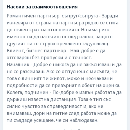
Насоки за взаимоотношения
Романтичен партньор, съпруг/съпруга - Заради
изневяра от страна на партньора рядко се стига
до пълен крах на отношенията. Но има риск
именно ти да насочиш поглед навън, защото
другият ти се струва прекалено задушаващ.
Клиент, бизнес партньор - Най-добре е да
отговаряш без пропуски и с точност.
Началник - Добре е никога да не закъсняваш и да
не се разсейваш. Ако се отпуснеш с мисълта, че
това е личният ти живот, може и неочаквани
подробности да се превърнат в обект на оценка.
Колега, подчинен - По-добре е извън работата да
държиш известна дистанция. Това е тип със
силно чувство за справедливост и, ако не
внимаваш, дори на питие след работа може да
ти създаде усещане, че си наблюдаван.