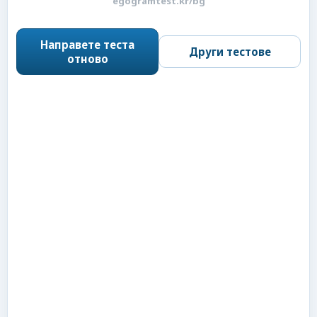
egogramtest.kr/bg
Направете теста
Други тестове
отново