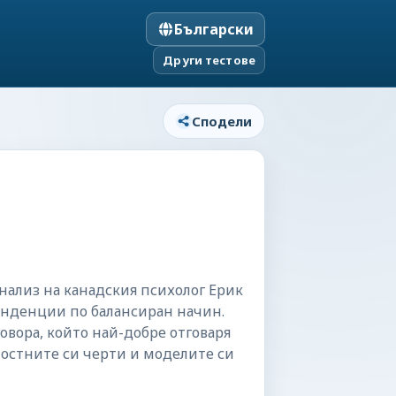
Български
Други тестове
Сподели
анализ на канадския психолог Ерик
тенденции по балансиран начин.
говора, който най-добре отговаря
ностните си черти и моделите си