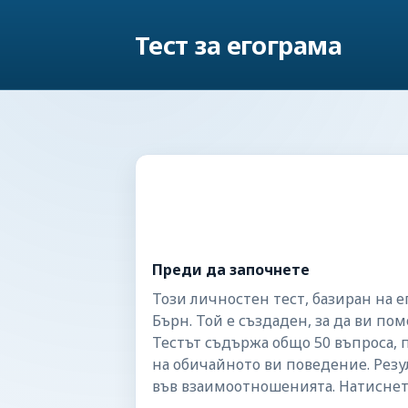
Тест за егограма
Преди да започнете
Този личностен тест, базиран на е
Бърн. Той е създаден, за да ви п
Тестът съдържа общо 50 въпроса, п
на обичайното ви поведение. Резу
във взаимоотношенията. Натиснете 