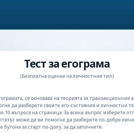
Тест за егограма
(Безплатна оценка на личностния тип)
гограмата, се основава на теорията за транзакционния 
омогне да разберете своите его-състояния и личностни 
о 10 въпроса на страница. За всеки въпрос изберете от
лтатът може да ви помогне да разберете по-добре лич
бутона за старт по-долу, за да започнете.