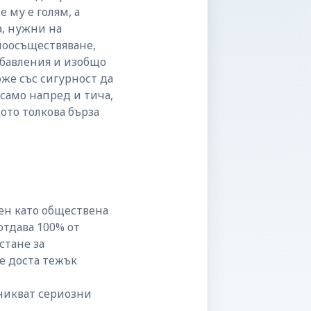
 му е голям, а
а, нужни на
моосъществяване,
абавления и изобщо
оже със сигурност да
 само напред и тича,
ото толкова бърза
нен като обществена
отдава 100% от
стане за
 е доста тежък
зникват сериозни