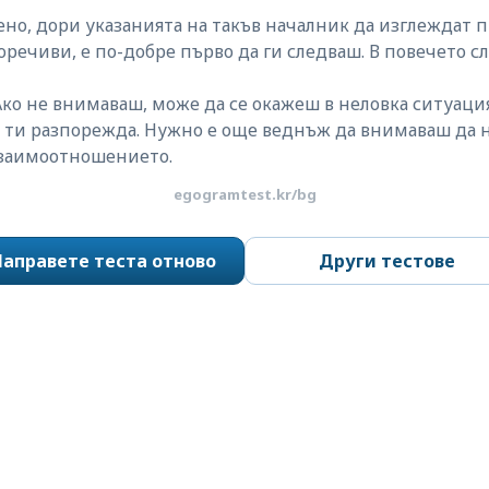
но, дори указанията на такъв началник да изглеждат 
речиви, е по-добре първо да ги следваш. В повечето с
Ако не внимаваш, може да се окажеш в неловка ситуация
а ти разпорежда. Нужно е още веднъж да внимаваш да 
взаимоотношението.
egogramtest.kr/bg
аправете теста отново
Други тестове