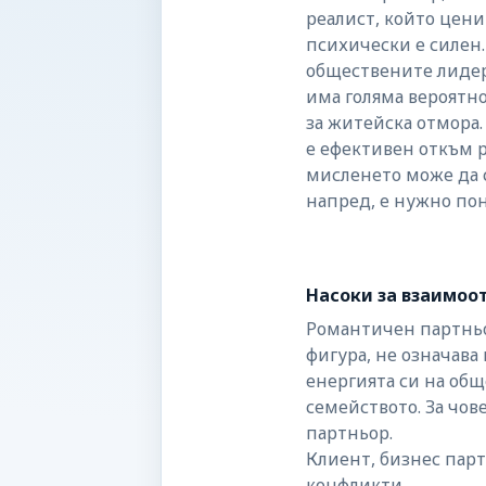
реалист, който цени
психически е силен.
обществените лидер
има голяма вероятно
за житейска отмора.
е ефективен откъм ре
мисленето може да с
напред, е нужно пон
Насоки за взаимо
Романтичен партньор
фигура, не означава
енергията си на общ
семейството. За чов
партньор.
Клиент, бизнес парт
конфликти.