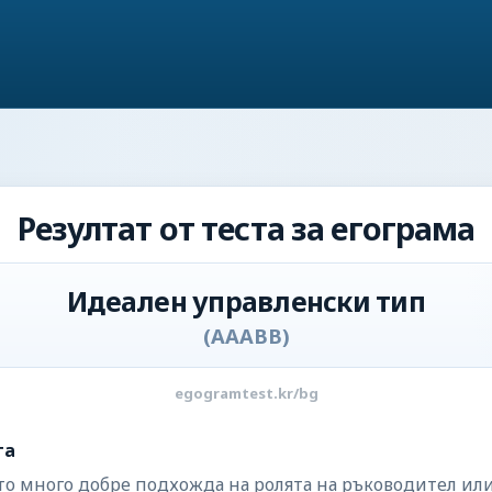
Резултат от теста за егограма
Идеален управленски тип
(
AAABB
)
egogramtest.kr/bg
та
йто много добре подхожда на ролята на ръководител ил