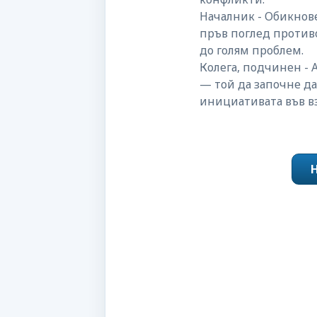
Началник - Обикнове
пръв поглед противо
до голям проблем.
Колега, подчинен - 
— той да започне д
инициативата във 
Н