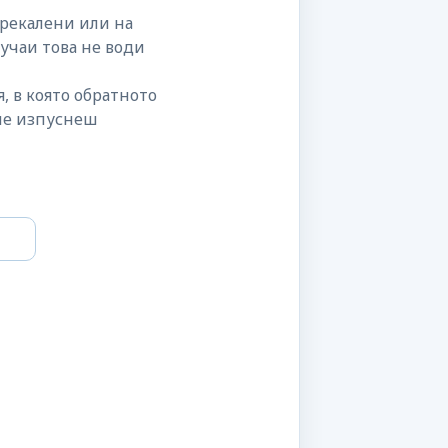
прекалени или на
лучаи това не води
, в която обратното
не изпуснеш