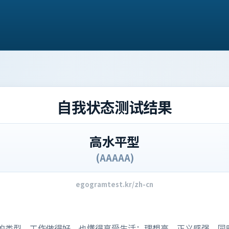
自我状态测试结果
高水平型
(
AAAAA
)
egogramtest.kr/zh-cn
的类型。工作做得好，也懂得享受生活；理想高、正义感强，同