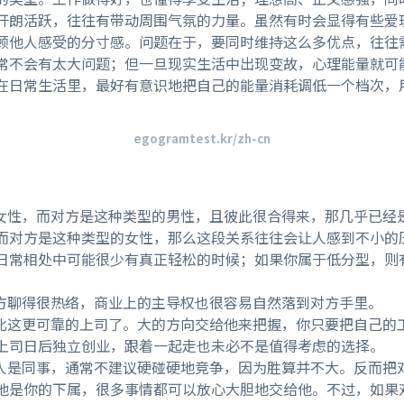
开朗活跃，往往有带动周围气氛的力量。虽然有时会显得有些爱
顾他人感受的分寸感。问题在于，要同时维持这么多优点，往往
常不会有太大问题；但一旦现实生活中出现变故，心理能量就可
在日常生活里，最好有意识地把自己的能量消耗调低一个档次，
egogramtest.kr/zh-cn
你是女性，而对方是这种类型的男性，且彼此很合得来，那几乎已经
而对方是这种类型的女性，那么这段关系往往会让人感到不小的
日常相处中可能很少有真正轻松的时候；如果你属于低分型，则
使双方聊得很热络，商业上的主导权也很容易自然落到对方手里。
遇到比这更可靠的上司了。大的方向交给他来把握，你只要把自己的
上司日后独立创业，跟着一起走也未必不是值得考虑的选择。
这种人是同事，通常不建议硬碰硬地竞争，因为胜算并不大。反而把
他是你的下属，很多事情都可以放心大胆地交给他。不过，如果