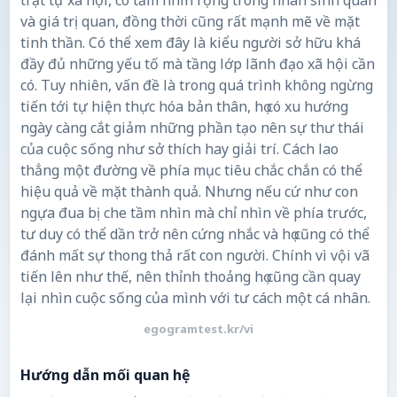
trật tự xã hội, có tầm nhìn rộng trong nhân sinh quan
và giá trị quan, đồng thời cũng rất mạnh mẽ về mặt
tinh thần. Có thể xem đây là kiểu người sở hữu khá
đầy đủ những yếu tố mà tầng lớp lãnh đạo xã hội cần
có. Tuy nhiên, vấn đề là trong quá trình không ngừng
tiến tới tự hiện thực hóa bản thân, họ có xu hướng
ngày càng cắt giảm những phần tạo nên sự thư thái
của cuộc sống như sở thích hay giải trí. Cách lao
thẳng một đường về phía mục tiêu chắc chắn có thể
hiệu quả về mặt thành quả. Nhưng nếu cứ như con
ngựa đua bị che tầm nhìn mà chỉ nhìn về phía trước,
tư duy có thể dần trở nên cứng nhắc và họ cũng có thể
đánh mất sự thong thả rất con người. Chính vì vội vã
tiến lên như thế, nên thỉnh thoảng họ cũng cần quay
lại nhìn cuộc sống của mình với tư cách một cá nhân.
egogramtest.kr/vi
Hướng dẫn mối quan hệ