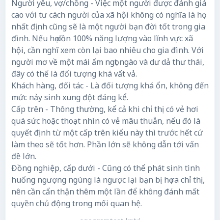
Người yêu, vợ/chồng - Việc một người được đánh giá
cao với tư cách người của xã hội không có nghĩa là họ
nhất định cũng sẽ là một người bạn đời tốt trong gia
đình. Nếu họ dồn 100% năng lượng vào lĩnh vực xã
hội, cần nghĩ xem còn lại bao nhiêu cho gia đình. Với
người mơ về một mái ấm ngọt ngào và dư dả thư thái,
đây có thể là đối tượng khá vất vả.
Khách hàng, đối tác - Là đối tượng khá ổn, không đến
mức nảy sinh xung đột đáng kể.
Cấp trên - Thông thường, kể cả khi chỉ thị có vẻ hơi
quá sức hoặc thoạt nhìn có vẻ mâu thuẫn, nếu đó là
quyết định từ một cấp trên kiểu này thì trước hết cứ
làm theo sẽ tốt hơn. Phần lớn sẽ không dẫn tới vấn
đề lớn.
Đồng nghiệp, cấp dưới - Cũng có thể phát sinh tình
huống ngượng ngùng là ngược lại bạn bị họ ra chỉ thị,
nên cần cẩn thận thêm một lần để không đánh mất
quyền chủ động trong mối quan hệ.