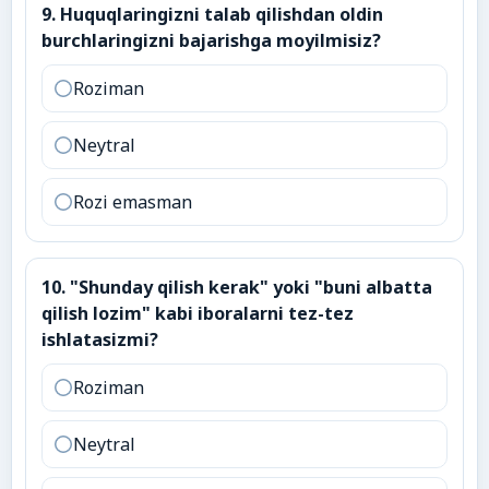
9
.
Huquqlaringizni talab qilishdan oldin burchlaringiz
9
.
Huquqlaringizni talab qilishdan oldin
burchlaringizni bajarishga moyilmisiz?
Roziman
Neytral
Rozi emasman
10
.
"Shunday qilish kerak" yoki "buni albatta qilish loz
10
.
"Shunday qilish kerak" yoki "buni albatta
qilish lozim" kabi iboralarni tez-tez
ishlatasizmi?
Roziman
Neytral