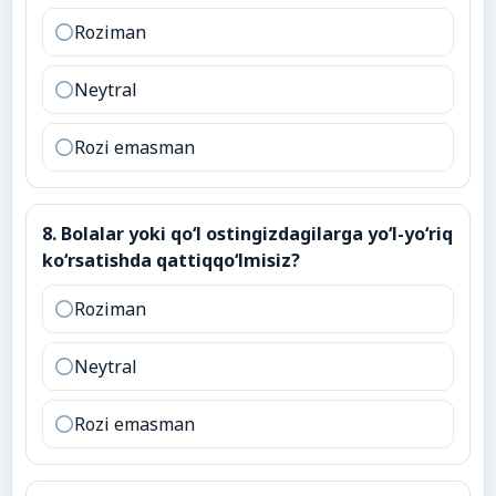
Roziman
Neytral
Rozi emasman
8
.
Bolalar yoki qo‘l ostingizdagilarga yo‘l-yo‘riq ko‘rsat
8
.
Bolalar yoki qo‘l ostingizdagilarga yo‘l-yo‘riq
ko‘rsatishda qattiqqo‘lmisiz?
Roziman
Neytral
Rozi emasman