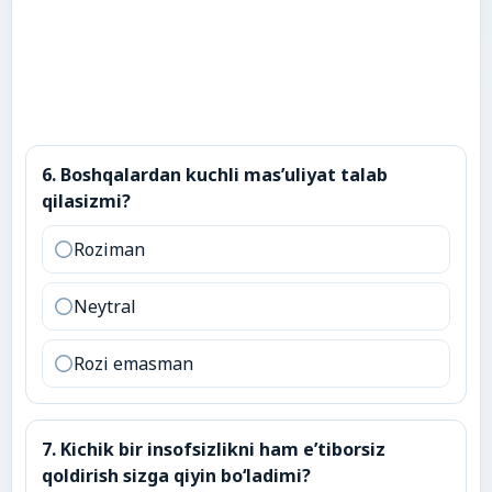
6
.
Boshqalardan kuchli mas’uliyat talab qilasizmi?
6
.
Boshqalardan kuchli mas’uliyat talab
qilasizmi?
Roziman
Neytral
Rozi emasman
7
.
Kichik bir insofsizlikni ham e’tiborsiz qoldirish sizga
7
.
Kichik bir insofsizlikni ham e’tiborsiz
qoldirish sizga qiyin bo‘ladimi?