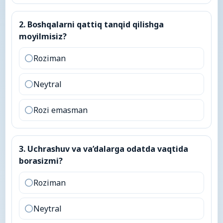
2
.
Boshqalarni qattiq tanqid qilishga moyilmisiz?
2
.
Boshqalarni qattiq tanqid qilishga
moyilmisiz?
Roziman
Neytral
Rozi emasman
3
.
Uchrashuv va va’dalarga odatda vaqtida borasizmi?
3
.
Uchrashuv va va’dalarga odatda vaqtida
borasizmi?
Roziman
Neytral