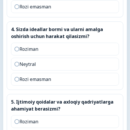
Rozi emasman
4
.
Sizda ideallar bormi va ularni amalga oshirish uchu
4
.
Sizda ideallar bormi va ularni amalga
oshirish uchun harakat qilasizmi?
Roziman
Neytral
Rozi emasman
5
.
Ijtimoiy qoidalar va axloqiy qadriyatlarga ahamiyat 
5
.
Ijtimoiy qoidalar va axloqiy qadriyatlarga
ahamiyat berasizmi?
Roziman