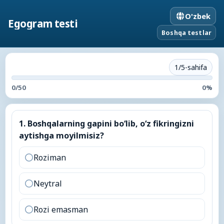
O'zbek
Egogram testi
Boshqa testlar
1/5-sahifa
0
/
50
0
%
1
.
Boshqalarning gapini bo‘lib, o‘z fikringizni aytishga
1
.
Boshqalarning gapini bo‘lib, o‘z fikringizni
aytishga moyilmisiz?
Roziman
Neytral
Rozi emasman