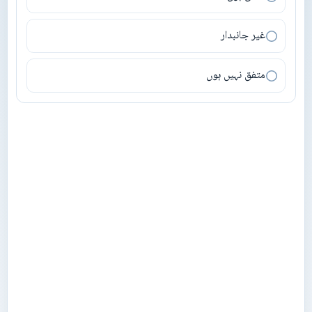
غیر جانبدار
متفق نہیں ہوں