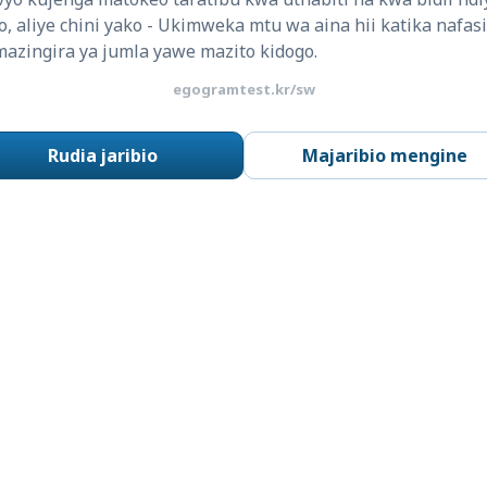
aliye chini yako - Ukimweka mtu wa aina hii katika nafasi 
zingira ya jumla yawe mazito kidogo.
egogramtest.kr/sw
Rudia jaribio
Majaribio mengine