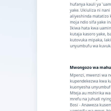
hufanya kauli ya 'ua
yake. Ukiuliza ni na
aliyeshinda matatizo 
moja ndio sifa yake in
Ikiwa hata kwa uamini
kutaja kasoro yake, 
kutovuka mipaka, laki
unyumbufu wa kuvuka 
Mwongozo wa mahu
Mpenzi, mwenzi wa n
kupendekezwa kwa ka
kuonyesha unyumbufu
Mteja au mshirika wa 
mrefu na juhudi nyin
Bosi - Anaweza kusem
uaminifu wa moyo, hiv