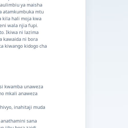
aulimbiu ya maisha
ita atamkumbuka mtu
 kila hali moja kwa
ni wala njia fupi.
o. Ikiwa ni lazima
a kawaida ni bora
ata kiwango kidogo cha
asi kwamba unaweza
mo mkali anaweza
hivyo, inahitaji muda
 anathamini sana
 jibu bora zaidi.