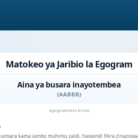
Matokeo ya Jaribio la Egogram
Aina ya busara inayotembea
(
AABBB
)
egogramtest.kr/sw
a
 uimara kama jambo muhimu zaidi, haipendi fikra zinazopaa