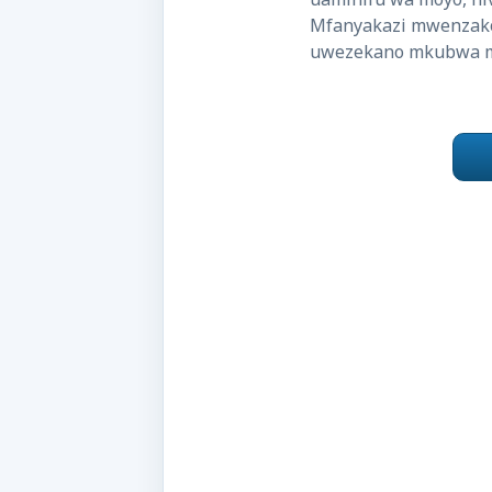
Mfanyakazi mwenzako, 
uwezekano mkubwa ma