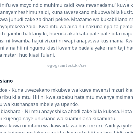
minifu wa moyo ndio muhimu zaidi kwa mwanadamu' kuwa k
ni anayemheshimu zaidi, kuna uwezekano mkubwa bila kus
kwa juhudi zake za dhati pekee. Mtazamo wa kukabiliana na
ayojitokeza zaidi. Kwa mtu wa aina hii hakuna njia za pembe
fu jambo halifanyiki, huenda akalikata pale pale bila majut
basi ni kwamba hajui vizuri ni wapi anapaswa kusimama. Kw
ni aina hii ni ngumu kiasi kwamba badala yake inahitaji h
mstari huo kiasi fulani.
egogramtest.kr/sw
siano
doa - Kuna uwezekano mkubwa wa kuwa mwenzi mzuri ki
ribu kila mtu. Hii ni kwa sababu hata mtu mwenye msima
 wa kushangaza mbele ya upendo.
biashara - Ni mtu anayeshika ahadi zake bila kukosa. Hata 
gi kujenga naye uhusiano wa kuaminiana kikamilifu.
wa kuwa ni mfano wa kawaida wa bosi mzuri. Zaidi ya yote
yo kujenga matokeo taratibu kwa uthabiti na kwa bidii ndiyo