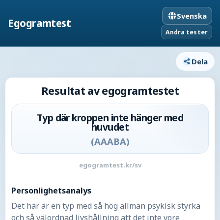
Svenska
Egogramtest
Andra tester
Dela
Resultat av egogramtestet
Typ där kroppen inte hänger med
huvudet
(
AAABA
)
egogramtest.kr/sv
Personlighetsanalys
Det här är en typ med så hög allmän psykisk styrka
och så välordnad livshållning att det inte vore