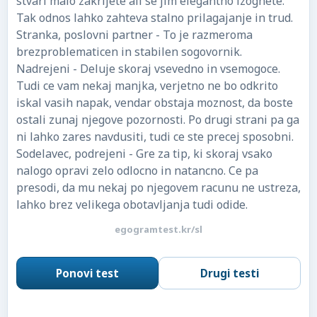
stvari malo zakrijete ali se jim elegantno izognete.
Tak odnos lahko zahteva stalno prilagajanje in trud.
Stranka, poslovni partner - To je razmeroma
brezproblematicen in stabilen sogovornik.
Nadrejeni - Deluje skoraj vsevedno in vsemogoce.
Tudi ce vam nekaj manjka, verjetno ne bo odkrito
iskal vasih napak, vendar obstaja moznost, da boste
ostali zunaj njegove pozornosti. Po drugi strani pa ga
ni lahko zares navdusiti, tudi ce ste precej sposobni.
Sodelavec, podrejeni - Gre za tip, ki skoraj vsako
nalogo opravi zelo odlocno in natancno. Ce pa
presodi, da mu nekaj po njegovem racunu ne ustreza,
lahko brez velikega obotavljanja tudi odide.
egogramtest.kr/sl
Ponovi test
Drugi testi