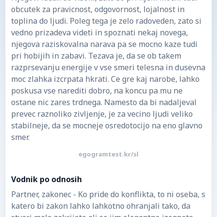
obcutek za pravicnost, odgovornost, lojalnost in
toplina do ljudi. Poleg tega je zelo radoveden, zato si
vedno prizadeva videti in spoznati nekaj novega,
njegova raziskovalna narava pa se mocno kaze tudi
pri hobijih in zabavi. Tezava je, da se ob takem
razprsevanju energije v vse smeri telesna in dusevna
moc zlahka izcrpata hkrati. Ce gre kaj narobe, lahko
poskusa vse narediti dobro, na koncu pa mu ne
ostane nic zares trdnega. Namesto da bi nadaljeval
prevec raznoliko zivljenje, je za vecino ljudi veliko
stabilneje, da se mocneje osredotocijo na eno glavno
smer.
egogramtest.kr/sl
Vodnik po odnosih
Partner, zakonec - Ko pride do konflikta, to ni oseba, s
katero bi zakon lahko lahkotno ohranjali tako, da