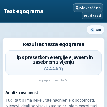
Slovenščina
Test egograma
Drugi testi
Deli
Rezultat testa egograma
Tip s presezkom energije v javnem in
zasebnem zivljenju
(
AAAAB
)
egogramtest.kr/sl
Analiza osebnosti
Tudi ta tip ima neke vrste nagnjenje k popolnosti.
Njegovi ideali so visoki, zato so pri njem mocni tudi