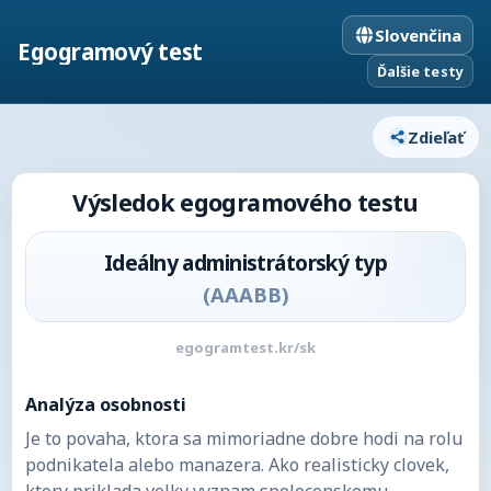
Slovenčina
Egogramový test
Ďalšie testy
Zdieľať
Výsledok egogramového testu
Ideálny administrátorský typ
(
AAABB
)
egogramtest.kr/sk
Analýza osobnosti
Je to povaha, ktora sa mimoriadne dobre hodi na rolu
podnikatela alebo manazera. Ako realisticky clovek,