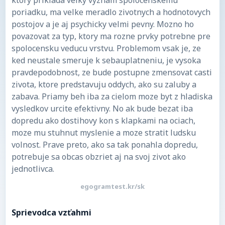
ktory priklada velky vyznam spolocenskemu
poriadku, ma velke meradlo zivotnych a hodnotovych
postojov a je aj psychicky velmi pevny. Mozno ho
povazovat za typ, ktory ma rozne prvky potrebne pre
spolocensku veducu vrstvu. Problemom vsak je, ze
ked neustale smeruje k sebauplatneniu, je vysoka
pravdepodobnost, ze bude postupne zmensovat casti
zivota, ktore predstavuju oddych, ako su zaluby a
zabava. Priamy beh iba za cielom moze byt z hladiska
vysledkov urcite efektivny. No ak bude bezat iba
dopredu ako dostihovy kon s klapkami na ociach,
moze mu stuhnut myslenie a moze stratit ludsku
volnost. Prave preto, ako sa tak ponahla dopredu,
potrebuje sa obcas obzriet aj na svoj zivot ako
jednotlivca.
egogramtest.kr/sk
Sprievodca vzťahmi