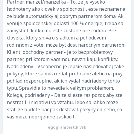
Partner, manzel/manzelka - To, ze je vysoko
hodnoteny ako clovek v spolocnosti, este neznamena,
ze bude automaticky aj dobrym partnerom doma. Ak
venuje spolocenskej oblasti 100 % energie, treba sa
zamysliet, kolko mu este zostane pre rodinu. Pre
cloveka, ktory sniva o sladkom a pohodovom
rodinnom zivote, moze byt dost narocnym partnerom.
Klient, obchodny partner - Je to bezproblemovy
partner, pri ktorom vacsinou nevznikaju konflikty.
Nadriadeny - Vseobecne je lepsie nasledovat aj take
pokyny, ktore sa mozu zdat prehnane alebo na prvy
pohlad rozporuplne, ak ich vydal nadriadeny tohto
typu. Spravidla to nevedie k velkym problemom.
Kolega, podriadeny - Dajte si este raz pozor, aby ste
nestratili iniciativu vo vztahu, lebo sa lahko moze
stat, ze budete naopak dostavat pokyny od neho, co
vas moze neprijemne zaskocit.
egogramtest.kr/sk