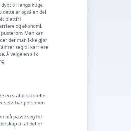
dypt til langsiktige
 dette er også en del
t plettfri
arriere og økonomi.
ts pusterom. Man kan
nder der man ikke gjør
amrer seg til karriere
e. Å velge en slik
ng.
e en stabil ektefelle
r selv, har personen
an må passe seg for.
erskap til at det er