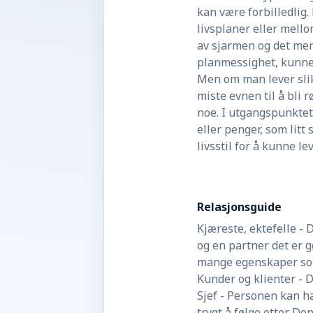
kan være forbilledlig.
livsplaner eller mell
av sjarmen og det menn
planmessighet, kunne 
Men om man lever slik,
miste evnen til å bli 
noe. I utgangspunktet
eller penger, som litt
livsstil for å kunne le
Relasjonsguide
Kjæreste, ektefelle -
og en partner det er 
mange egenskaper som
Kunder og klienter - D
Sjef - Personen kan ha
trygt å følge etter. D