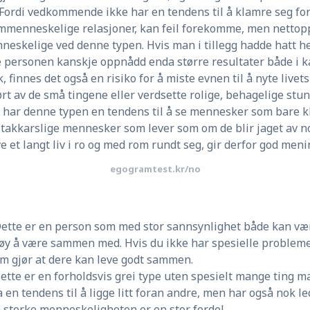
 Fordi vedkommende ikke har en tendens til å klamre seg for 
ommenneskelige relasjoner, kan feil forekomme, men nettopp
eskelige ved denne typen. Hvis man i tillegg hadde hatt hel
personen kanskje oppnådd enda større resultater både i k
 finnes det også en risiko for å miste evnen til å nyte live
rørt av de små tingene eller verdsette rolige, behagelige stu
 har denne typen en tendens til å se mennesker som bare kl
 stakkarslige mennesker som lever som om de blir jaget av no
ve et langt liv i ro og med rom rundt seg, gir derfor god meni
egogramtest.kr/no
 Dette er en person som med stor sannsynlighet både kan vær
gøy å være sammen med. Hvis du ikke har spesielle probleme
 gjør at dere kan leve godt sammen.
ette er en forholdsvis grei type uten spesielt mange ting m
 en tendens til å ligge litt foran andre, men har også nok led
en sterke menneskeligheten er en stor fordel.