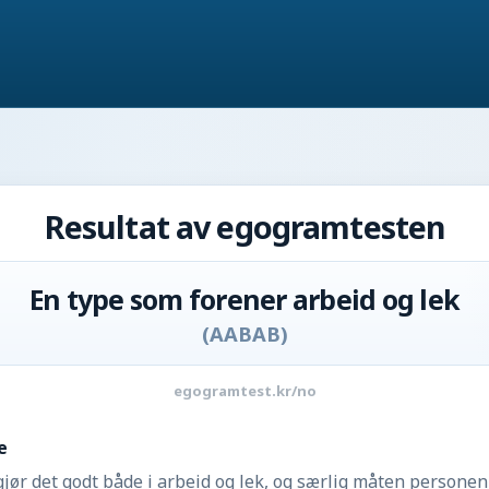
Resultat av egogramtesten
En type som forener arbeid og lek
(
AABAB
)
egogramtest.kr/no
e
gjør det godt både i arbeid og lek, og særlig måten persone