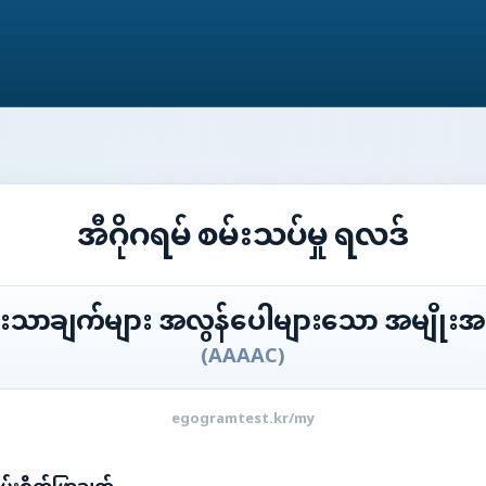
အီဂိုဂရမ် စမ်းသပ်မှု ရလဒ်
းသာချက်များ အလွန်ပေါများသော အမျိုးအ
(
AAAAC
)
egogramtest.kr/my