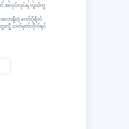
ထက် အလုပ်လုပ်ရ လွယ်ကူ
လာရှိတဲ့ ကော်ပိုရိတ်
ူးလို့ သတ်မှတ်လိုက်ရင်