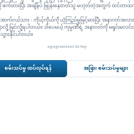
ပ်ကို ဖက်ထားပြီး အချိန်ပဲ ဖြုန်းနေတတ်သူ မဟုတ်တဲ့အတွက် ထင်တာ
ောက်ငယ်သား - ကိုယ့်ကိုယ်ကို ယုံကြည်မှုမြင့်မားပြီး အနာဂတ်အလားအ
ု့ မြင်လို့ရပါတယ်။ ဒါပေမယ့် ကုမ္ပဏီရဲ့ အနာဂတ်ကို မရှင်းမလင်းဘ
ွာသွားနိုင်ပါတယ်။
egogramtest.kr/my
စမ်းသပ်မှု ထပ်လုပ်ရန်
အခြား စမ်းသပ်မှုများ