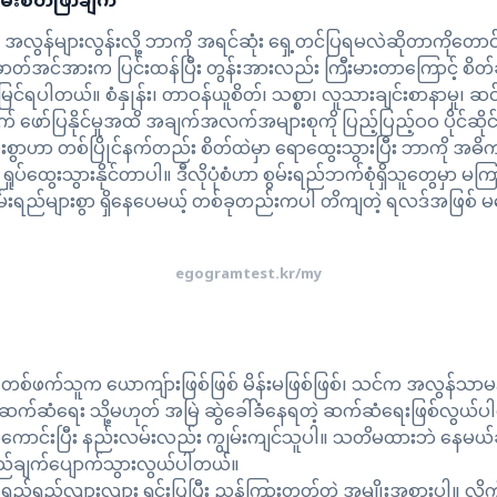
ြမ်းစိတ်ဖြာချက်
အလွန်များလွန်းလို့ ဘာကို အရင်ဆုံး ရှေ့တင်ပြရမလဲဆိုတာကိုတောင် မ
်ဓာတ်အင်အားက ပြင်းထန်ပြီး တွန်းအားလည်း ကြီးမားတာကြောင့် စိတ်
 မြင်ရပါတယ်။ စံနှုန်း၊ တာဝန်ယူစိတ်၊ သစ္စာ၊ လူသားချင်းစာနာမှု၊ 
က် ဖော်ပြနိုင်မှုအထိ အချက်အလက်အများစုကို ပြည့်ပြည့်ဝဝ ပိုင်ဆ
ွာဟာ တစ်ပြိုင်နက်တည်း စိတ်ထဲမှာ ရောထွေးသွားပြီး ဘာကို အဓ
် ရှုပ်ထွေးသွားနိုင်တာပါ။ ဒီလိုပုံစံဟာ စွမ်းရည်ဘက်စုံရှိသူတွေမှာ
မ်းရည်များစွာ ရှိနေပေမယ့် တစ်ခုတည်းကပါ တိကျတဲ့ ရလဒ်အဖြစ် မပြေ
egogramtest.kr/my
- တစ်ဖက်သူက ယောကျ်ားဖြစ်ဖြစ် မိန်းမဖြစ်ဖြစ်၊ သင်က အလွန်သာမန
ဲ့ဆက်ဆံရေး သို့မဟုတ် အမြဲ ဆွဲခေါ်ခံနေရတဲ့ ဆက်ဆံရေးဖြစ်လွယ်
ာင်းပြီး နည်းလမ်းလည်း ကျွမ်းကျင်သူပါ။ သတိမထားဘဲ နေမယ်ဆိုရ
ဦးတည်ချက်ပျောက်သွားလွယ်ပါတယ်။
ည်ရှည်လျားလျား ရှင်းပြပြီး ညွှန်ကြားတတ်တဲ့ အမျိုးအစားပါ။ လိုက