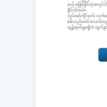
မယ့် မဖြစ်နိုင်တဲ့အလု
နိုင်ပါတယ်။
လုပ်ဖော်ကိုင်ဖက်၊ လက်အ
စစ်သည်တော် လောင်းလျာလိ
တွန့်ဆုတ်မှုမရှိဘဲ ထွက်ခ