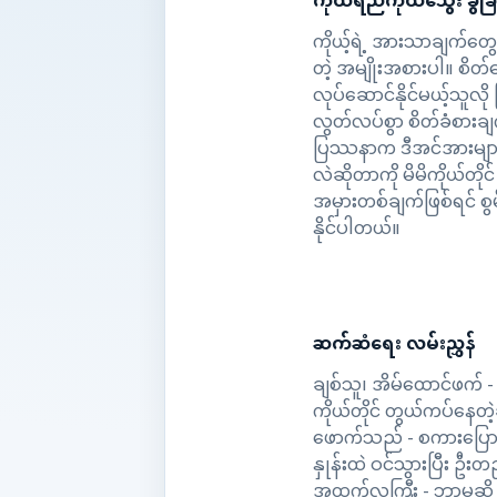
ကိုယ်ရည်ကိုယ်သွေး ခွဲခ
ကိုယ့်ရဲ့ အားသာချက်တွေ 
တဲ့ အမျိုးအစားပါ။ စိတ
လုပ်ဆောင်နိုင်မယ့်သူလို
လွတ်လပ်စွာ စိတ်ခံစားချ
ပြဿနာက ဒီအင်အားများစ
လဲဆိုတာကို မိမိကိုယ်တိုင
အမှားတစ်ချက်ဖြစ်ရင် စွ
နိုင်ပါတယ်။
ဆက်ဆံရေး လမ်းညွှန်
ချစ်သူ၊ အိမ်ထောင်ဖက် 
ကိုယ်တိုင် တွယ်ကပ်နေတ
ဖောက်သည် - စကားပြောကေ
နှုန်းထဲ ဝင်သွားပြီး 
အထက်လူကြီး - ဘာမဆို ရှ