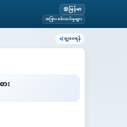
မြန်မာ
အခြား စမ်းသပ်မှုများ
မျှဝေရန်
စား