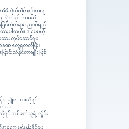
ိမိကိုယ်တိုင် စဉ်းစားရ
ချလိုက်ရင် ဘာမဆို
ဆင်ခြင်တုံတရား၊ ဉာဏ်ရည်၊
ိုင်ထားပါတယ်။ ဒါပေမယ့်
ိကထား လုပ်ဆောင်ရမ
 မကြာခဏ တွေ့ရတတ်ပြီး၊
ာင်းလဲနိုင်တာမျိုး ဖြစ်
်အမျိုးအစားဆိုရင်
ပါတယ်။
င် တစ်ဖက်သူရဲ့ လှိုင်း
်နာရတာ ပင်ပန်းနိုင်ပေ