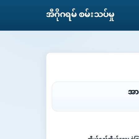
အီဂိုဂရမ် စမ်းသပ်မှု
အာ