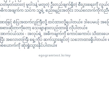
သတ်မှတ်ထားတဲ့ မူဝါဒနဲ့ မတူတဲ့ ဦးတည်ချက်ရှိတဲ့ စီးပွားရေးကို 
 အဓိကအချက်က သင်က သူ့ရဲ့ စည်းမျဉ်းအတိုင်း ဘယ်လောက်ကိုက်ညီအော
။
းဖြင့် စံပြအထက်လူကြီးလို့ ထင်ထားလို့ရပါတယ်။ ဒါပေမယ့် အခြေ
ုးအစားဆိုတာကိုတော့ သေချာနားလည်ထားဖို့ လိုပါတယ်။
အောက်ငယ်သား - အလုပ်ရဲ့ အဓိကချက်ကို ကောင်းကောင်း သိထားပေမယ့်
းပြီး အလောတကြီး ရှေ့ကိုပဲ ဆက်သွားချင်တဲ့ သဘောထားရှိပါတယ်
်ယောက်ကို ဆုံးရှုံးသွားနိုင်ပါတယ်။
egogramtest.kr/my