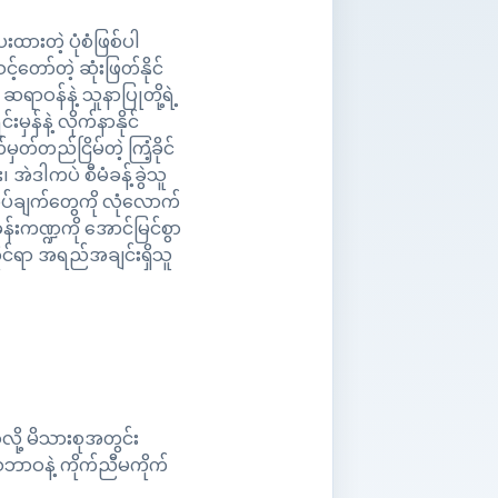
ထားတဲ့ ပုံစံဖြစ်ပါ
ော်တဲ့ ဆုံးဖြတ်နိုင်
 ဆရာဝန်နဲ့ သူနာပြုတို့ရဲ့
န်နဲ့ လိုက်နာနိုင်
ှတ်တည်ငြိမ်တဲ့ ကြံ့ခိုင်
၊ အဲဒါကပဲ စီမံခန့်ခွဲသူ
်ချက်တွေကို လုံလောက်
ခန်းကဏ္ဍကို အောင်မြင်စွာ
ိုင်ရာ အရည်အချင်းရှိသူ
ို့ မိသားစုအတွင်း
သဘာဝနဲ့ ကိုက်ညီမကိုက်