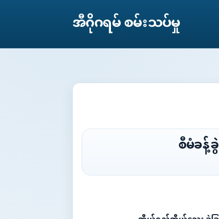
အီဂိုဂရမ် စမ်းသပ်မှု
စီမံခန့