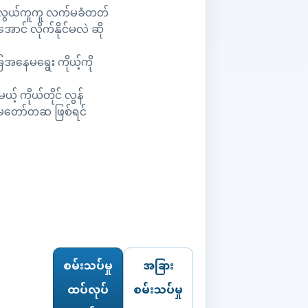
လွယ်လွယ်ကူကူ လက်မခံတတ်
င် လိုက်နိုင်မလဲ ဆို
အနေမရွေး ကိုယ့်ကို
 ကိုယ်တိုင် လွန်
။ မတော်တဆ ဖြစ်ရင်
စမ်းသပ်မှု
အခြား
ထပ်လုပ်
စမ်းသပ်မှု