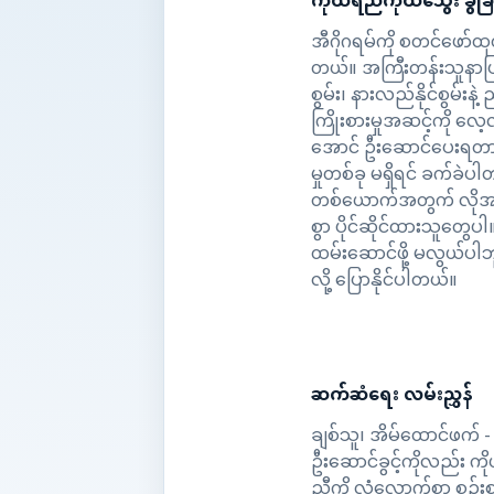
ကိုယ်ရည်ကိုယ်သွေး ခွဲခ
အီဂိုဂရမ်ကို စတင်ဖော်ထ
တယ်။ အကြီးတန်းသူနာပြု
စွမ်း၊ နားလည်နိုင်စွမ်းန
ကြိုးစားမှုအဆင့်ကို လေ့
အောင် ဦးဆောင်ပေးရတာကြောင
မှုတစ်ခု မရှိရင် ခက်ခဲပါ
တစ်ယောက်အတွက် လိုအပ်
စွာ ပိုင်ဆိုင်ထားသူတွေပ
ထမ်းဆောင်ဖို့ မလွယ်ပါဘူ
လို့ ပြောနိုင်ပါတယ်။
ဆက်ဆံရေး လမ်းညွှန်
ချစ်သူ၊ အိမ်ထောင်ဖက် -
ဦးဆောင်ခွင့်ကိုလည်း ကိ
ညီကို လုံလောက်စွာ စဉ်း