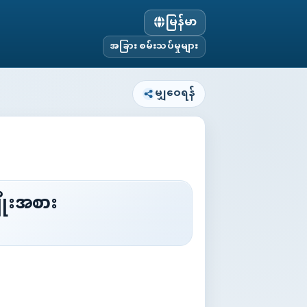
မြန်မာ
အခြား စမ်းသပ်မှုများ
မျှဝေရန်
ျိုးအစား