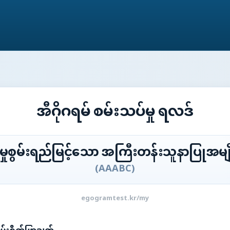
အီဂိုဂရမ် စမ်းသပ်မှု ရလဒ်
်ခွဲမှုစွမ်းရည်မြင့်သော အကြီးတန်းသူနာပြုအမ
(
AAABC
)
egogramtest.kr/my