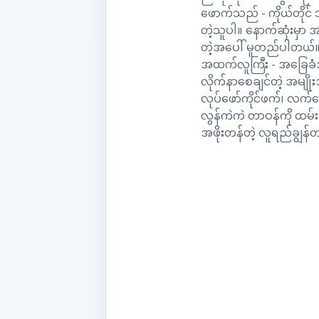
ဖောက်သည် - ကိုယ်တိုင် 
တဲ့သူပါ။ နောက်ဆုံးမှာ
တဲ့အပေါ် မူတည်ပါတယ်
အထက်လူကြီး - အခြေခံအာ
လိုက်နာစေချင်တဲ့ အမျိ
လုပ်ဖော်ကိုင်ဖက်၊ လက်
လွန်ကဲကဲ တာဝန်ကို ထမ်
အဖိုးတန်တဲ့ လူရည်ချွန်တစ