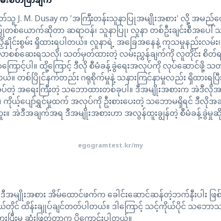
ြမ်းစိတ်ဖြာချက်
ုတ်သူ J. M. Dusay က 'အကြီးတန်းသူနာပြုအမျိုးအစား' လို့ အမည်ပေး
တစ်ယောက်ဆိုတာ ဆရာဝန်၊ သူနာပြု၊ လူနာ တစ်ဦးချင်းစီအပေါ် သင့်တ
ဲ့ ညှိနှိုင်းစွမ်း ရှိထားရပါတယ်။ လူနာရဲ့ အခြေအနေနဲ့ ကုသမှုနည်းလမ်း၊
လာစစ်ဆေးရသလို၊ သတ်မှတ်ထားတဲ့ လမ်းညွှန်ချက်ကို လူတိုင်း စိတ်ရင်းမှ
့်ပါ။ ထို့ကြောင့် ဒီလို စီမံခန့်ခွဲရေးအလုပ်ကို လုပ်ဆောင်ဖို့ သတ်မ
တယ်။ တစ်ပြိုင်နက်တည်း ဂရုစိုက်မှုနဲ့ သနားကြင်နာမှုလည်း ရှိထားရပြီး
တဲ့ အရေးကြီးတဲ့ သဘောထားတစ်ခုပါ။ ဒီအမျိုးအစားက အဲဒီလိုအပ
ါ။ ကိုယ့်ပျော်ရွှင်မှုထက် အလုပ်ကို ဦးစားပေးတဲ့ သဘောမရှိရင် ဒီလိုအ
း။ အဲဒီအချက်အရ ဒီအမျိုးအစားဟာ အလွန်ထူးချွန်တဲ့ စီမံခန့်ခွဲမှုဆ
egogramtest.kr/my
 ဒီအမျိုးအစား အိမ်ထောင်ဖက်က ခေါင်းဆောင်ဆန်တဲ့ဘက်နီးပါး ဖြစ်လ
ုယ်တိုင် ထိန်းချုပ်ချင်တတ်ပါတယ်။ ဒါကြောင့် သင့်ကိုယ်ပိုင် သဘော
စားပြီးမှ ဆုံးဖြတ်တာက ပိုကောင်းပါတယ်။