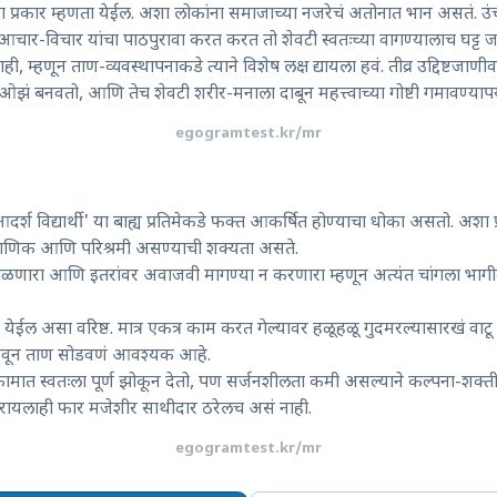
हा प्रकार म्हणता येईल. अशा लोकांना समाजाच्या नजरेचं अतोनात भान असतं. उं
आचार-विचार यांचा पाठपुरावा करत करत तो शेवटी स्वतःच्या वागण्यालाच घट्ट 
 म्हणून ताण-व्यवस्थापनाकडे त्याने विशेष लक्ष द्यायला हवं. तीव्र उद्दिष्टज
 ओझं बनवतो, आणि तेच शेवटी शरीर-मनाला दाबून महत्त्वाच्या गोष्टी गमावण्यापर
egogramtest.kr/mr
आदर्श विद्यार्थी' या बाह्य प्रतिमेकडे फक्त आकर्षित होण्याचा धोका असतो. अशा
रामाणिक आणि परिश्रमी असण्याची शक्यता असते.
ाळणारा आणि इतरांवर अवाजवी मागण्या न करणारा म्हणून अत्यंत चांगला भागी
ेवता येईल असा वरिष्ठ. मात्र एकत्र काम करत गेल्यावर हळूहळू गुदमरल्यासारखं वाट
ठेवून ताण सोडवणं आवश्यक आहे.
 कामात स्वतःला पूर्ण झोकून देतो, पण सर्जनशीलता कमी असल्याने कल्पना-श
िरायलाही फार मजेशीर साथीदार ठरेलच असं नाही.
egogramtest.kr/mr