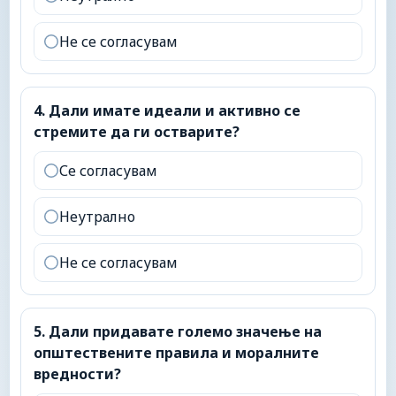
Не се согласувам
4
.
Дали имате идеали и активно се стремите да ги
4
.
Дали имате идеали и активно се
стремите да ги остварите?
Се согласувам
Неутрално
Не се согласувам
5
.
Дали придавате големо значење на општествен
5
.
Дали придавате големо значење на
општествените правила и моралните
вредности?