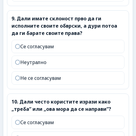
9
.
Дали имате склоност прво да ги исполните своит
9
.
Дали имате склоност прво да ги
исполните своите обврски, а дури потоа
да ги барате своите права?
Се согласувам
Неутрално
Не се согласувам
10
.
Дали често користите изрази како „треба“ или „
10
.
Дали често користите изрази како
„треба“ или „ова мора да се направи“?
Се согласувам