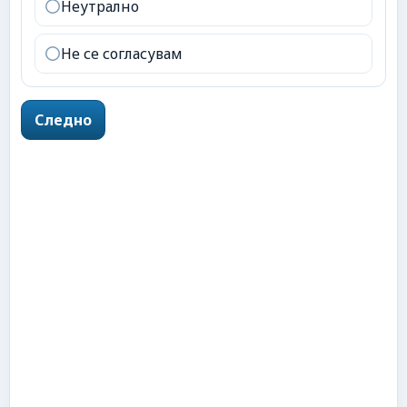
Неутрално
Не се согласувам
Следно