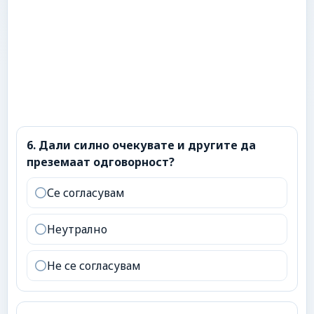
6
.
Дали силно очекувате и другите да преземаат о
6
.
Дали силно очекувате и другите да
преземаат одговорност?
Се согласувам
Неутрално
Не се согласувам