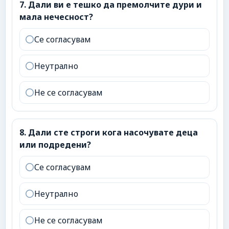
7
.
Дали ви е тешко да премолчите дури и мала неч
7
.
Дали ви е тешко да премолчите дури и
мала нечесност?
Се согласувам
Неутрално
Не се согласувам
8
.
Дали сте строги кога насочувате деца или подр
8
.
Дали сте строги кога насочувате деца
или подредени?
Се согласувам
Неутрално
Не се согласувам