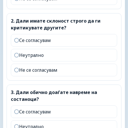
2
.
Дали имате склоност строго да ги критикувате 
2
.
Дали имате склоност строго да ги
критикувате другите?
Се согласувам
Неутрално
Не се согласувам
3
.
Дали обично доаѓате навреме на состаноци?
3
.
Дали обично доаѓате навреме на
состаноци?
Се согласувам
Неутрално