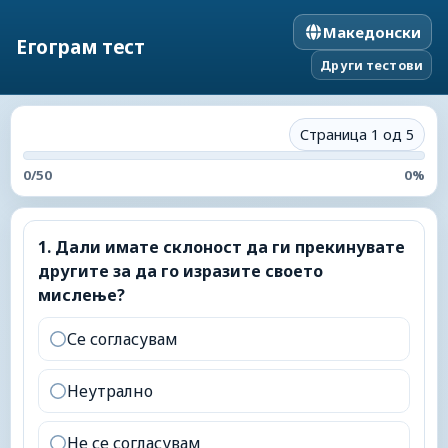
Македонски
Егограм тест
Други тестови
Страница 1 од 5
0
/
50
0
%
1
.
Дали имате склоност да ги прекинувате другите 
1
.
Дали имате склоност да ги прекинувате
другите за да го изразите своето
мислење?
Се согласувам
Неутрално
Не се согласувам