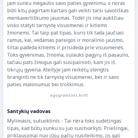
jam sunku mėgautis savo paties gyvenimu, o noras
būti kitų pagirtam kartais gali veikti tarsi savotiškas
menkavertiškumo jausmas. Todėl jis ima aukščiau
visko statyti tarnystę visuomenei ir kitiems
žmonėms. Tai taip pat tipas, kuris tik tada jaučiasi
ramus, kai, vedamas pareigos ir moralinio jausmo,
šiltai padeda kitiems ir prisideda prie visuomenės.
Toks gyvenimas, žinoma, sulauks pagyrų iš pasaulio,
tačiau pats žmogus gali susipainioti, kam jis iš
tikrųjų gyvena. Ateityje jam reikėtų stengtis
branginti ne tik tarnystę visuomenei, bet ir savo
paties malonumus bei troškimus.
egogramtest.kr/lt
Santykių vadovas
Mylimasis, sutuoktinis - Tai nėra toks sudėtingas
tipas, kad būtų sunku su juo susitvarkyti. Priešingai,
priklausomai nuo jūsų pačių nusiteikimo, jis gali