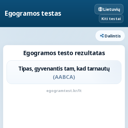
Lietuvių
Egogramos testas
Kiti testai
Dalintis
Egogramos testo rezultatas
Tipas, gyvenantis tam, kad tarnautų
(
AABCA
)
egogramtest.kr/lt