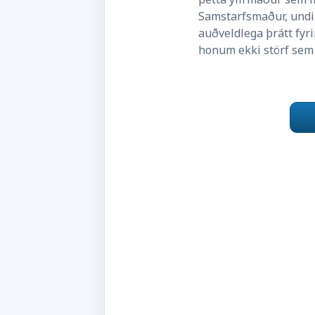
Samstarfsmaður, undir
auðveldlega þrátt fyr
honum ekki störf sem 