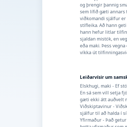
og þrengir þannig smá
sem lífið gæti annars 
viðkomandi sjálfur er 
stífleika. Að hann get
hann hefur litlar tilf
sjaldan mistök, en ve
eða maki. Þess vegna
víkka út tilfinningasvið
Leiðarvísir um samsk
Elskhugi, maki - Ef s
En sá sem vill setja f
gæti ekki átt auðvelt
Viðskiptavinur - Viðs
sjálfur til að halda í 
Yfirmaður - Það getur 
þetta yfirmaður sem m