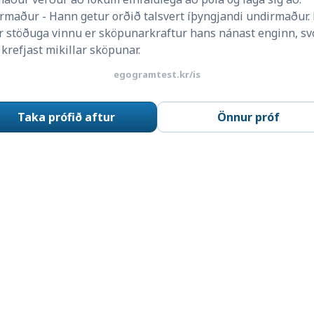
maður - Hann getur orðið talsvert íþyngjandi undirmaður. 
ir stöðuga vinnu er sköpunarkraftur hans nánast enginn, svo
krefjast mikillar sköpunar.
egogramtest.kr/is
Taka prófið aftur
Önnur próf