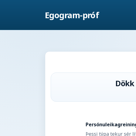
Egogram-próf
Dökk 
Persónuleikagreinin
Þessi týpa tekur sér l