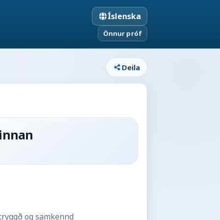
Íslenska
Önnur próf
Deila
 innan
ð, tryggð og samkennd