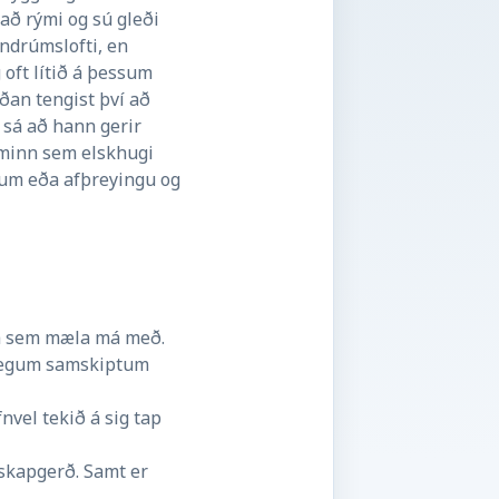
að rými og sú gleði
andrúmslofti, en
 oft lítið á þessum
íðan tengist því að
 sá að hann gerir
kominn sem elskhugi
lum eða afþreyingu og
ýpa sem mæla má með.
ngalegum samskiptum
nvel tekið á sig tap
 skapgerð. Samt er