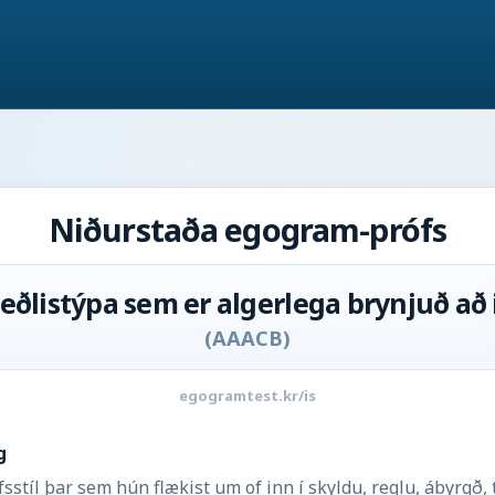
Niðurstaða egogram-prófs
eðlistýpa sem er algerlega brynjuð að
(
AAACB
)
egogramtest.kr/is
g
ífsstíl þar sem hún flækist um of inn í skyldu, reglu, ábyrg