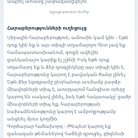
ապրել առանց չափազանցվելու։
egogramtest.kr/hy
Հարաբերությունների ուղեցույց
Սիրային հարաբերություն, ամուսին կամ կին - Եթե
դուք կին եք և այս տիպի տղամարդու հետ լավ եք
համապատասխանում, գուցե ավելին
ցանկանալու կարիք էլ չլինի։ Իսկ եթե դուք
տղամարդ եք և ձեր զուգընկերը այս տիպի կին է,
հարաբերությունը կարող է բավական ծանր լինել։
Եթե ձեր էգոգրամը ընդհանուր առմամբ բարձր
միավորների տիպ է, առօրյայում հանգիստ օրերը
կարող են սակավ լինել, իսկ եթե հակառակը՝ ցածր
միավորների տիպ եք, հարաբերության
նախաձեռնությունը կարող է ամբողջությամբ
անցնել մյուս կողմին։
Գործարար հաճախորդ - Թեպետ կարող եք
զանազան թեմաներով հաճելի զրուցել, բիզնեսի