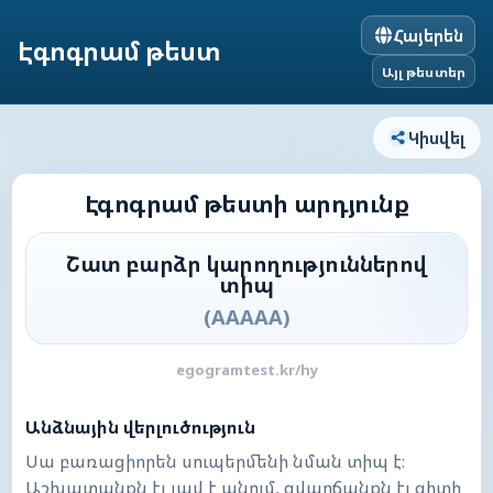
Հայերեն
Էգոգրամ թեստ
Այլ թեստեր
Կիսվել
Էգոգրամ թեստի արդյունք
Շատ բարձր կարողություններով
տիպ
(
AAAAA
)
egogramtest.kr/hy
Անձնային վերլուծություն
Սա բառացիորեն սուպերմենի նման տիպ է։
Աշխատանքն էլ լավ է անում, զվարճանքն էլ գիտի