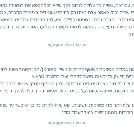
עם זאת, נטייה כזו עלולה לגרום לכך שלא יוכל לבטא את רגשותיו בחופ
פי שהיה יכול. כאשר אדם נאחז רק בחיים שעומדים בציפיות החברה, כמ
ניח דבר - חברה ביום, משפחה בלילה, ופעילות חברתית גם בימי חופשה
בר נשחק מעייפות. במקום לנסות לעשות הכול עד הסוף, יש צורך ביכול
י.
egogramtest.kr/he
וטה במידה מסוימת לשאוף להיות סוג של 'סופרמן'. לכן קשה לצפות לחיי 
ית שבונה שיחה והכוונה על בסיס היגיון. אפשר בדרך כלל להפקיד בידיו 
עליו יותר מדי משימות חשובות, הוא עלול להיות כל כך מוכשר עד שנו
ירות ממגוון זוויות כיצד לעבוד מולו.
egogramtest.kr/he