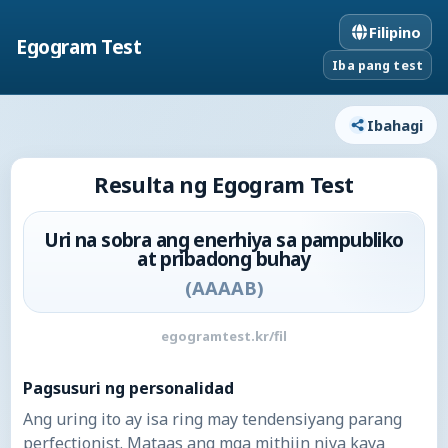
Filipino
Egogram Test
Iba pang test
Ibahagi
Resulta ng Egogram Test
Uri na sobra ang enerhiya sa pampubliko
at pribadong buhay
(
AAAAB
)
egogramtest.kr/fil
Pagsusuri ng personalidad
Ang uring ito ay isa ring may tendensiyang parang
perfectionist. Mataas ang mga mithiin niya kaya