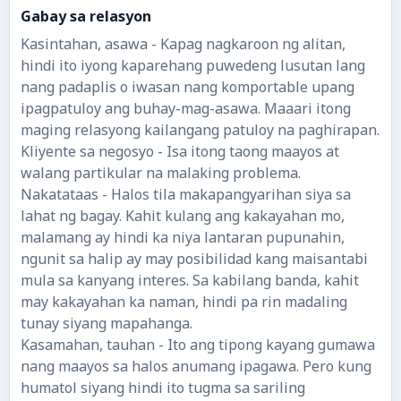
Gabay sa relasyon
Kasintahan, asawa - Kapag nagkaroon ng alitan,
hindi ito iyong kaparehang puwedeng lusutan lang
nang padaplis o iwasan nang komportable upang
ipagpatuloy ang buhay-mag-asawa. Maaari itong
maging relasyong kailangang patuloy na paghirapan.
Kliyente sa negosyo - Isa itong taong maayos at
walang partikular na malaking problema.
Nakatataas - Halos tila makapangyarihan siya sa
lahat ng bagay. Kahit kulang ang kakayahan mo,
malamang ay hindi ka niya lantaran pupunahin,
ngunit sa halip ay may posibilidad kang maisantabi
mula sa kanyang interes. Sa kabilang banda, kahit
may kakayahan ka naman, hindi pa rin madaling
tunay siyang mapahanga.
Kasamahan, tauhan - Ito ang tipong kayang gumawa
nang maayos sa halos anumang ipagawa. Pero kung
humatol siyang hindi ito tugma sa sariling