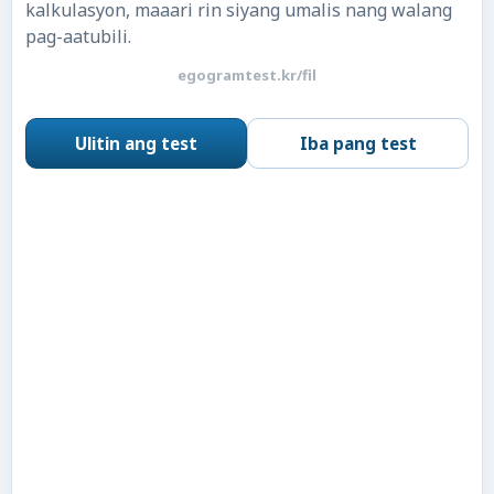
kalkulasyon, maaari rin siyang umalis nang walang
pag-aatubili.
egogramtest.kr/fil
Ulitin ang test
Iba pang test