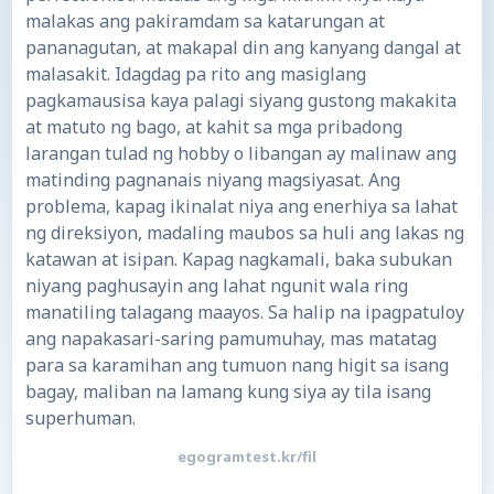
malakas ang pakiramdam sa katarungan at
pananagutan, at makapal din ang kanyang dangal at
malasakit. Idagdag pa rito ang masiglang
pagkamausisa kaya palagi siyang gustong makakita
at matuto ng bago, at kahit sa mga pribadong
larangan tulad ng hobby o libangan ay malinaw ang
matinding pagnanais niyang magsiyasat. Ang
problema, kapag ikinalat niya ang enerhiya sa lahat
ng direksiyon, madaling maubos sa huli ang lakas ng
katawan at isipan. Kapag nagkamali, baka subukan
niyang paghusayin ang lahat ngunit wala ring
manatiling talagang maayos. Sa halip na ipagpatuloy
ang napakasari-saring pamumuhay, mas matatag
para sa karamihan ang tumuon nang higit sa isang
bagay, maliban na lamang kung siya ay tila isang
superhuman.
egogramtest.kr/fil