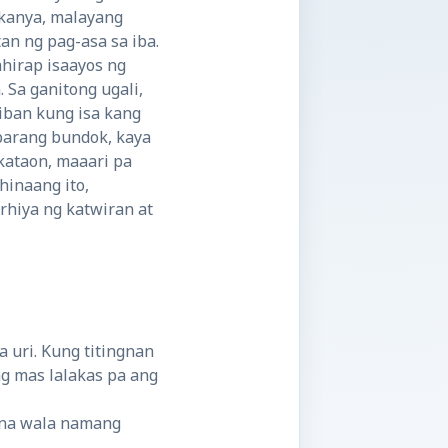
 kanya, malayang
n ng pag-asa sa iba.
hirap isaayos ng
 Sa ganitong ugali,
ban kung isa kang
parang bundok, kaya
kataon, maaari pa
inaang ito,
rhiya ng katwiran at
 uri. Kung titingnan
ng mas lalakas pa ang
t na wala namang