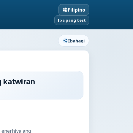
Filipino
Iba pang test
Ibahagi
g katwiran
 enerhiya ang