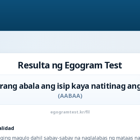
Resulta ng Egogram Test
brang abala ang isip kaya natitinag an
(
AABAA
)
egogramtest.kr/fil
alidad
ging magulo dahil sabay-sabay na naglalabas ng mataas na