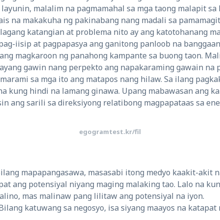
 layunin, malalim na pagmamahal sa mga taong malapit sa
is na makakuha ng pakinabang nang madali sa pamamagita
agang katangian at problema nito ay ang katotohanang ma
ag-iisip at pagpapasya ang ganitong panloob na banggaan.
ang magkaroon ng panahong kampante sa buong taon. Mali
kayang gawin nang perpekto ang napakaraming gawain na 
 marami sa mga ito ang matapos nang hilaw. Sa ilang pagka
a kung hindi na lamang ginawa. Upang mabawasan ang kah
in ang sarili sa direksiyong relatibong magpapataas sa ene
egogramtest.kr/fil
Bilang mapapangasawa, masasabi itong medyo kaakit-akit na
at ang potensiyal niyang maging malaking tao. Lalo na ku
alino, mas malinaw pang lilitaw ang potensiyal na iyon.
 Bilang katuwang sa negosyo, isa siyang maayos na katapa