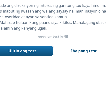
do ang direksiyon ng interes ng ganitong tao kaya hindi m
as mabuting iwasan ang walang saysay na imahinasyon o ha
sinseridad at ayon sa sentido komun.
Mahirap hulaan kung paano siya kikilos. Mahalagang obse
 alamin ang kanyang ugali.
egogramtest.kr/fil
Ulitin ang test
Iba pang test