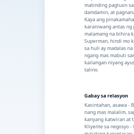
matinding pagtuon sa
damdamin, at pagnana
Kaya ang pinakamahal
karaniwang antas ng p
malamang na bihira k
Superman, hindi mo 
sa huli ay madalas na
ngang mas mabuti san
kailangan niyang ayus
talino.
Gabay sa relasyon
Kasintahan, asawa - 
nang mas malalim, sap
kanyang katwiran at t
Kliyente sa negosyo -
malaking kapintasan.