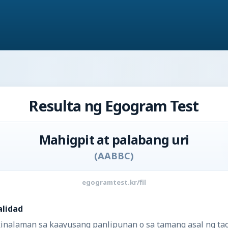
Resulta ng Egogram Test
Mahigpit at palabang uri
(
AABBC
)
egogramtest.kr/fil
alidad
nalaman sa kaayusang panlipunan o sa tamang asal ng tao, 