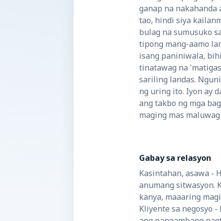
ganap na nakahanda a
tao, hindi siya kaila
bulag na sumusuko sa
tipong mang-aamo lam
isang paniniwala, bih
tinatawag na 'matigas
sariling landas. Ngu
ng uring ito. Iyon ay
ang takbo ng mga bag
maging mas maluwag s
Gabay sa relasyon
Kasintahan, asawa - 
anumang sitwasyon. K
kanya, maaaring magi
Kliyente sa negosyo - 
ang pangambang pagtak