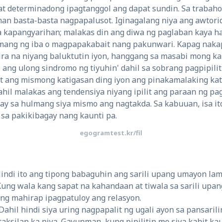
t determinadong ipagtanggol ang dapat sundin. Sa trabaho
nman basta-basta nagpapalusot. Iginagalang niya ang awtorid
 kapangyarihan; malakas din ang diwa ng paglaban kaya hal
ang ng iba o magpapakabait nang pakunwari. Kapag nakap
ira na niyang baluktutin iyon, hanggang sa masabi mong ka
 ang ulong sindromo ng tiyuhin' dahil sa sobrang pagpipili
nit ang mismong katigasan ding iyon ang pinakamalaking ka
 dahil malakas ang tendensiya niyang ipilit ang paraan ng pa
ay sa hulmang siya mismo ang nagtakda. Sa kabuuan, isa it
a pakikibagay nang kaunti pa.
egogramtest.kr/fil
Hindi ito ang tipong babaguhin ang sarili upang umayon la
ung wala kang sapat na kahandaan at tiwala sa sarili upa
ng mahirap ipagpatuloy ang relasyon.
Dahil hindi siya uring nagpapalit ng ugali ayon sa pansaril
silan ka niya. Gayunman, kung pipilitin mo siya kahit ka