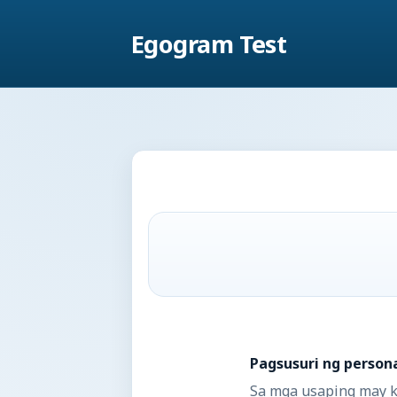
Egogram Test
Pagsusuri ng person
Sa mga usaping may ki