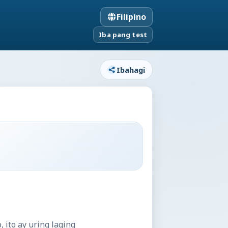
Filipino
Iba pang test
Ibahagi
ito ay uring laging