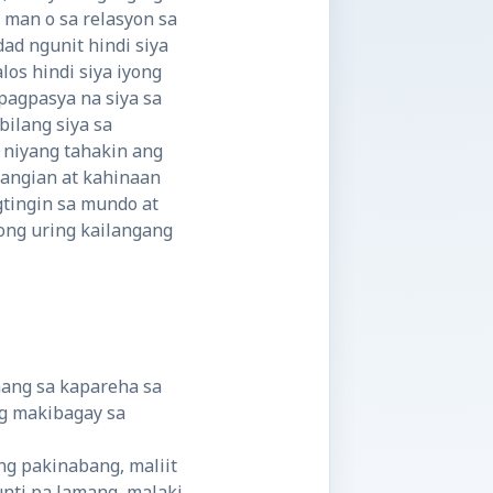
 man o sa relasyon sa
ad ngunit hindi siya
os hindi siya iyong
agpasya na siya sa
bilang siya sa
t niyang tahakin ang
tangian at kahinaan
gtingin sa mundo at
ong uring kailangang
mang sa kapareha sa
ng makibagay sa
ing pakinabang, maliit
unti pa lamang, malaki