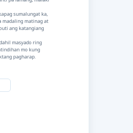
kapag sumalungat ka,
a madaling matinag at
uti ang katangiang
dahil masyado ring
intindihan mo kung
ktang pagharap.