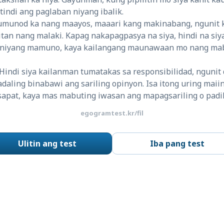
tindi ang paglaban niyang ibalik.
umunod ka nang maayos, maaari kang makinabang, ngunit 
tan nang malaki. Kapag nakapagpasya na siya, hindi na siy
g niyang mamuno, kaya kailangang maunawaan mo nang mab
indi siya kailanman tumatakas sa responsibilidad, ngunit 
adaling binabawi ang sariling opinyon. Isa itong uring mai
apat, kaya mas mabuting iwasan ang mapagsariling o padi
egogramtest.kr/fil
Ulitin ang test
Iba pang test