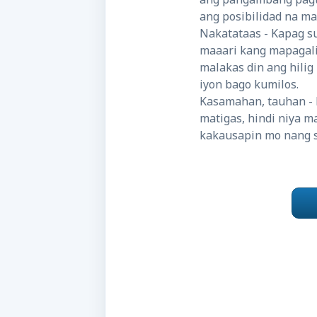
ang posibilidad na ma
Nakatataas - Kapag s
maaari kang mapagali
malakas din ang hili
iyon bago kumilos.
Kasamahan, tauhan - H
matigas, hindi niya m
kakausapin mo nang s