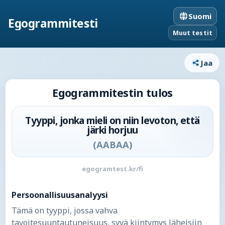
Suomi
Egogrammitesti
Muut testit
Jaa
Egogrammitestin tulos
Tyyppi, jonka mieli on niin levoton, että
järki horjuu
(
AABAA
)
egogramtest.kr/fi
Persoonallisuusanalyysi
Tämä on tyyppi, jossa vahva
tavoitesuuntautuneisuus, syvä kiintymys läheisiin