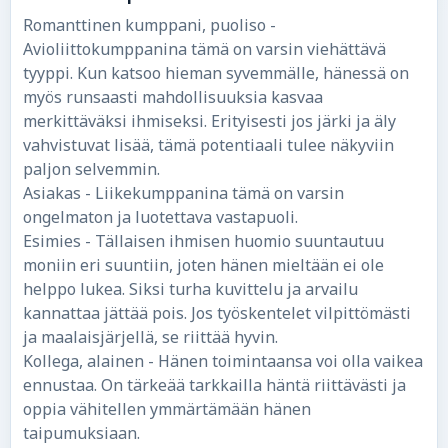
Romanttinen kumppani, puoliso -
Avioliittokumppanina tämä on varsin viehättävä
tyyppi. Kun katsoo hieman syvemmälle, hänessä on
myös runsaasti mahdollisuuksia kasvaa
merkittäväksi ihmiseksi. Erityisesti jos järki ja äly
vahvistuvat lisää, tämä potentiaali tulee näkyviin
paljon selvemmin.
Asiakas - Liikekumppanina tämä on varsin
ongelmaton ja luotettava vastapuoli.
Esimies - Tällaisen ihmisen huomio suuntautuu
moniin eri suuntiin, joten hänen mieltään ei ole
helppo lukea. Siksi turha kuvittelu ja arvailu
kannattaa jättää pois. Jos työskentelet vilpittömästi
ja maalaisjärjellä, se riittää hyvin.
Kollega, alainen - Hänen toimintaansa voi olla vaikea
ennustaa. On tärkeää tarkkailla häntä riittävästi ja
oppia vähitellen ymmärtämään hänen
taipumuksiaan.