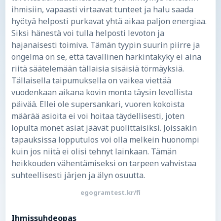
ihmisiin, vapaasti virtaavat tunteet ja halu saada
hyötyä helposti purkavat yhtä aikaa paljon energiaa.
Siksi hänestä voi tulla helposti levoton ja
hajanaisesti toimiva. Tämän tyypin suurin piirre ja
ongelma on se, että tavallinen harkintakyky ei aina
riitä säätelemään tällaisia sisäisiä törmäyksiä.
Tällaisella taipumuksella on vaikea viettää
vuodenkaan aikana kovin monta täysin levollista
päivää. Ellei ole supersankari, vuoren kokoista
määrää asioita ei voi hoitaa täydellisesti, joten
lopulta monet asiat jäävät puolittaisiksi. Joissakin
tapauksissa lopputulos voi olla melkein huonompi
kuin jos niitä ei olisi tehnyt lainkaan. Tämän
heikkouden vähentämiseksi on tarpeen vahvistaa
suhteellisesti järjen ja älyn osuutta.
egogramtest.kr/fi
Ihmissuhdeopas