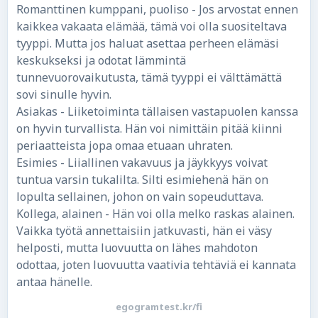
Romanttinen kumppani, puoliso - Jos arvostat ennen
kaikkea vakaata elämää, tämä voi olla suositeltava
tyyppi. Mutta jos haluat asettaa perheen elämäsi
keskukseksi ja odotat lämmintä
tunnevuorovaikutusta, tämä tyyppi ei välttämättä
sovi sinulle hyvin.
Asiakas - Liiketoiminta tällaisen vastapuolen kanssa
on hyvin turvallista. Hän voi nimittäin pitää kiinni
periaatteista jopa omaa etuaan uhraten.
Esimies - Liiallinen vakavuus ja jäykkyys voivat
tuntua varsin tukalilta. Silti esimiehenä hän on
lopulta sellainen, johon on vain sopeuduttava.
Kollega, alainen - Hän voi olla melko raskas alainen.
Vaikka työtä annettaisiin jatkuvasti, hän ei väsy
helposti, mutta luovuutta on lähes mahdoton
odottaa, joten luovuutta vaativia tehtäviä ei kannata
antaa hänelle.
egogramtest.kr/fi