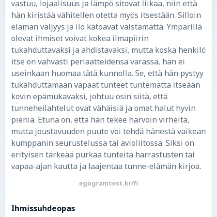
vastuu, lojaalisuus ja lämpö sitovat liikaa, niin että
hän kiristää vähitellen otetta myös itsestään. Silloin
elämän väljyys ja ilo katoavat väistämättä. Ympärillä
olevat ihmiset voivat kokea ilmapiirin
tukahduttavaksi ja ahdistavaksi, mutta koska henkilö
itse on vahvasti periaatteidensa varassa, hän ei
useinkaan huomaa tätä kunnolla. Se, että hän pystyy
tukahduttamaan vapaat tunteet tuntematta itseään
kovin epämukavaksi, johtuu osin siitä, että
tunneheilahtelut ovat vähäisiä ja omat halut hyvin
pieniä. Etuna on, että hän tekee harvoin virheitä,
mutta joustavuuden puute voi tehdä hänestä vaikean
kumppanin seurustelussa tai avioliitossa. Siksi on
erityisen tärkeää purkaa tunteita harrastusten tai
vapaa-ajan kautta ja laajentaa tunne-elämän kirjoa.
egogramtest.kr/fi
Ihmissuhdeopas