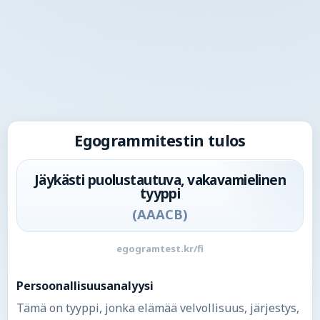
Egogrammitestin tulos
Jäykästi puolustautuva, vakavamielinen
tyyppi
(
AAACB
)
egogramtest.kr/fi
Persoonallisuusanalyysi
Tämä on tyyppi, jonka elämää velvollisuus, järjestys,