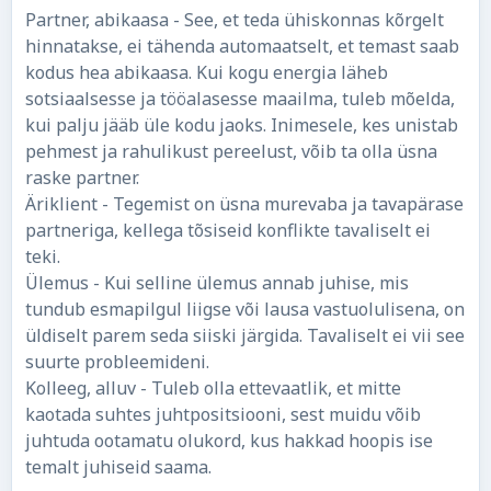
Partner, abikaasa - See, et teda ühiskonnas kõrgelt
hinnatakse, ei tähenda automaatselt, et temast saab
kodus hea abikaasa. Kui kogu energia läheb
sotsiaalsesse ja tööalasesse maailma, tuleb mõelda,
kui palju jääb üle kodu jaoks. Inimesele, kes unistab
pehmest ja rahulikust pereelust, võib ta olla üsna
raske partner.
Äriklient - Tegemist on üsna murevaba ja tavapärase
partneriga, kellega tõsiseid konflikte tavaliselt ei
teki.
Ülemus - Kui selline ülemus annab juhise, mis
tundub esmapilgul liigse või lausa vastuolulisena, on
üldiselt parem seda siiski järgida. Tavaliselt ei vii see
suurte probleemideni.
Kolleeg, alluv - Tuleb olla ettevaatlik, et mitte
kaotada suhtes juhtpositsiooni, sest muidu võib
juhtuda ootamatu olukord, kus hakkad hoopis ise
temalt juhiseid saama.