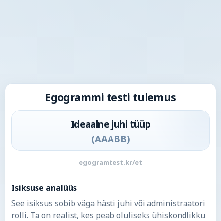
Egogrammi testi tulemus
Ideaalne juhi tüüp
(
AAABB
)
egogramtest.kr/et
Isiksuse analüüs
See isiksus sobib väga hästi juhi või administraatori
rolli. Ta on realist, kes peab oluliseks ühiskondlikku