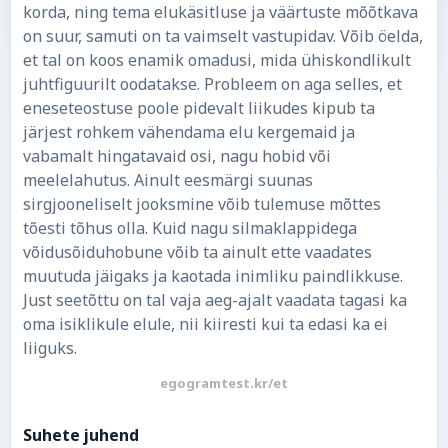
korda, ning tema elukäsitluse ja väärtuste mõõtkava
on suur, samuti on ta vaimselt vastupidav. Võib öelda,
et tal on koos enamik omadusi, mida ühiskondlikult
juhtfiguurilt oodatakse. Probleem on aga selles, et
eneseteostuse poole pidevalt liikudes kipub ta
järjest rohkem vähendama elu kergemaid ja
vabamalt hingatavaid osi, nagu hobid või
meelelahutus. Ainult eesmärgi suunas
sirgjooneliselt jooksmine võib tulemuse mõttes
tõesti tõhus olla. Kuid nagu silmaklappidega
võidusõiduhobune võib ta ainult ette vaadates
muutuda jäigaks ja kaotada inimliku paindlikkuse.
Just seetõttu on tal vaja aeg-ajalt vaadata tagasi ka
oma isiklikule elule, nii kiiresti kui ta edasi ka ei
liiguks.
egogramtest.kr/et
Suhete juhend