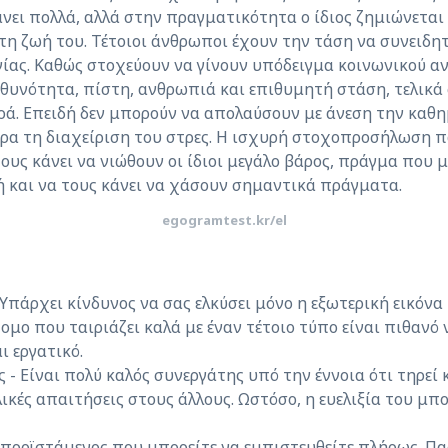
ει πολλά, αλλά στην πραγματικότητα ο ίδιος ζημιώνεται 
τη ζωή του. Τέτοιοι άνθρωποι έχουν την τάση να συνειδη
νίας. Καθώς στοχεύουν να γίνουν υπόδειγμα κοινωνικού α
θυνότητα, πίστη, ανθρωπιά και επιθυμητή στάση, τελικά σ
ρά. Επειδή δεν μπορούν να απολαύσουν με άνεση την καθη
ερα τη διαχείριση του στρες. Η ισχυρή στοχοπροσήλωση 
τους κάνει να νιώθουν οι ίδιοι μεγάλο βάρος, πράγμα που μ
ή και να τους κάνει να χάσουν σημαντικά πράγματα.
egogramtest.kr/el
Υπάρχει κίνδυνος να σας ελκύσει μόνο η εξωτερική εικόνα
ομο που ταιριάζει καλά με έναν τέτοιο τύπο είναι πιθανό ν
ι εργατικό.
 - Είναι πολύ καλός συνεργάτης υπό την έννοια ότι τηρεί 
λικές απαιτήσεις στους άλλους. Ωστόσο, η ευελιξία του μπ
 προϊστάμενος που μπορείτε να εμπιστευθείτε πλήρως. Παρ