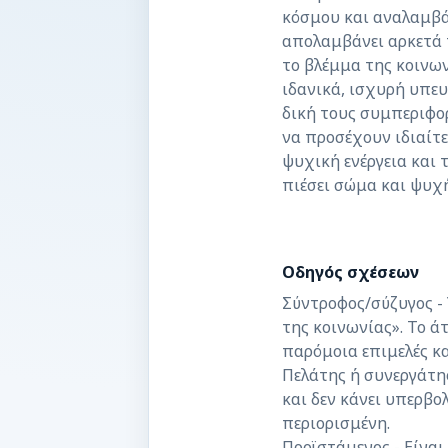
κόσμου και αναλαμβάν
απολαμβάνει αρκετά 
το βλέμμα της κοινω
ιδανικά, ισχυρή υπευ
δική τους συμπεριφο
να προσέχουν ιδιαίτ
ψυχική ενέργεια και 
πιέσει σώμα και ψυχ
Οδηγός σχέσεων
Σύντροφος/σύζυγος - 
της κοινωνίας». Το άτ
παρόμοια επιμελές κα
Πελάτης ή συνεργάτης
και δεν κάνει υπερβο
περιορισμένη.
Προϊστάμενος - Είναι