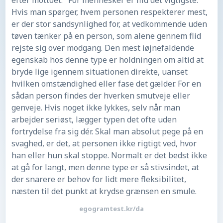
efter mottoet: "For mennesker er flid det vigtigste."
Hvis man spørger, hvem personen respekterer mest,
er der stor sandsynlighed for, at vedkommende uden
tøven tænker på en person, som alene gennem flid
rejste sig over modgang. Den mest iøjnefaldende
egenskab hos denne type er holdningen om altid at
bryde lige igennem situationen direkte, uanset
hvilken omstændighed eller fase det gælder. For en
sådan person findes der hverken smutveje eller
genveje. Hvis noget ikke lykkes, selv når man
arbejder seriøst, lægger typen det ofte uden
fortrydelse fra sig dér. Skal man absolut pege på en
svaghed, er det, at personen ikke rigtigt ved, hvor
han eller hun skal stoppe. Normalt er det bedst ikke
at gå for langt, men denne type er så stivsindet, at
der snarere er behov for lidt mere fleksibilitet,
næsten til det punkt at krydse grænsen en smule.
egogramtest.kr/da