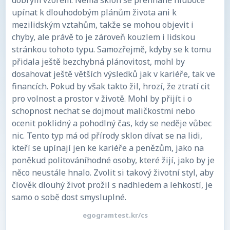
dobrým vzorem. Nemá sklon se přehnaně hluboce
upínat k dlouhodobým plánům života ani k
mezilidským vztahům, takže se mohou objevit i
chyby, ale právě to je zároveň kouzlem i lidskou
stránkou tohoto typu. Samozřejmě, kdyby se k tomu
přidala ještě bezchybná plánovitost, mohl by
dosahovat ještě větších výsledků jak v kariéře, tak ve
financích. Pokud by však takto žil, hrozí, že ztratí cit
pro volnost a prostor v životě. Mohl by přijít i o
schopnost nechat se dojmout maličkostmi nebo
ocenit poklidný a pohodlný čas, kdy se neděje vůbec
nic. Tento typ má od přírody sklon dívat se na lidi,
kteří se upínají jen ke kariéře a penězům, jako na
poněkud politováníhodné osoby, které žijí, jako by je
něco neustále hnalo. Zvolit si takový životní styl, aby
člověk dlouhý život prožil s nadhledem a lehkostí, je
samo o sobě dost smysluplné.
egogramtest.kr/cs