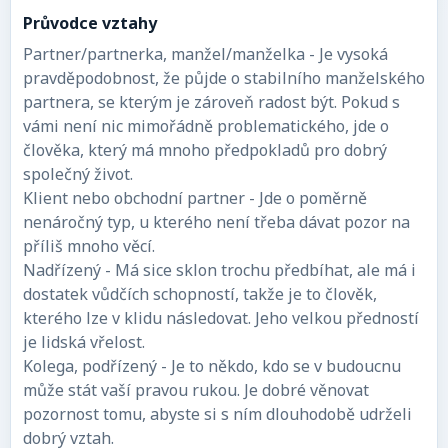
Průvodce vztahy
Partner/partnerka, manžel/manželka - Je vysoká
pravděpodobnost, že půjde o stabilního manželského
partnera, se kterým je zároveň radost být. Pokud s
vámi není nic mimořádně problematického, jde o
člověka, který má mnoho předpokladů pro dobrý
společný život.
Klient nebo obchodní partner - Jde o poměrně
nenáročný typ, u kterého není třeba dávat pozor na
příliš mnoho věcí.
Nadřízený - Má sice sklon trochu předbíhat, ale má i
dostatek vůdčích schopností, takže je to člověk,
kterého lze v klidu následovat. Jeho velkou předností
je lidská vřelost.
Kolega, podřízený - Je to někdo, kdo se v budoucnu
může stát vaší pravou rukou. Je dobré věnovat
pozornost tomu, abyste si s ním dlouhodobě udrželi
dobrý vztah.