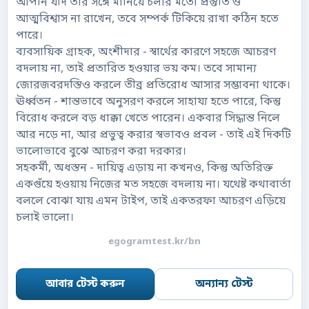
আপনি যদি তার সঙ্গে মানিয়ে চলার মতো প্রস্তুতি ও
আত্মবিশ্বাস না রাখেন, তবে সম্পর্ক টিকিয়ে রাখা কঠিন হতে
পারে।
ব্যবসায়িক গ্রাহক, অংশীদার - স্বার্থের কারণে সহজে আচরণ
বদলায় না, তাই প্রতারিত হওয়ার ভয় কম। তবে সামান্য
জোরজবরদস্তিও করলে তীব্র প্রতিরোধ আসার সম্ভাবনা থাকে।
ঊর্ধ্বতন - শান্তভাবে অনুসরণ করলে সাহায্য হতে পারে, কিন্তু
বিরোধ করলে বড় ধাক্কা খেতে পারেন। একবার সিদ্ধান্ত নিলে
আর নড়ে না, আর প্রভুত্ব করার স্বভাবও প্রবল - তাই এই দিকটি
ভালোভাবে বুঝে আচরণ করা দরকার।
সহকর্মী, অধস্তন - দায়িত্ব এড়ায় না কখনও, কিন্তু অতিরিক্ত
একগুঁয়ে হওয়ায় নিজের মত সহজে বদলায় না। যথেষ্ট কথাবার্তা
বললে বোঝা যায় এমন টাইপ, তাই একতরফা আচরণ এড়িয়ে
চলাই ভালো।
egogramtest.kr/bn
আবার টেস্ট করুন
অন্যান্য টেস্ট