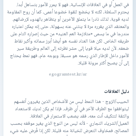
في العمل أو في العلاقات الإنسانية، فهو لا يمرر الأمور بتساهل أبدا.
يحترم السلطة، لكنه لا يخضع للقوة خضوعا أعمى، كما أن روح المقاومة
لديه قوية، لذلك نادرا ما يتملق الآخرين أو يتظاهر بالهدوء لإرضائهم.
والمعتقد الذي يقرره مرة لا ينثني عنه بسهولة، حتى إنه يمكن اعتباره
مندرجا في ما يسمى «متلازمة العم العنيد» من حيث إصراره التام على
طريقه الخاص. لكن هذا العناد نفسه هو أيضا أبرز سماته وأكبر نقاط
ضعفه. لأن لديه ميلا قويا إلى حشر نظرته إلى العالم وطريقة سير
الأمور داخل الإطار الذي رسمه هو مسبقا. وبوجه عام، فهو نمط يحتاج
إلى أن يصبح أكثر مرونة قليلا.
egogramtest.kr/ar
دليل العلاقات
الحبيب/الزوج - هذا النمط ليس من الأشخاص الذين يغيرون أنفسهم
ليتوافقوا مع الطرف الآخر في أي ظرف. فإذا لم يكن لديك الاستعداد
العميل/الشريك التجاري - لأنه ليس من النوع الذي يغير موقفه بحسب
المصالح، فمخاوف التعرض للخيانة منه قليلة. لكن إذا فُرض عليه شيء